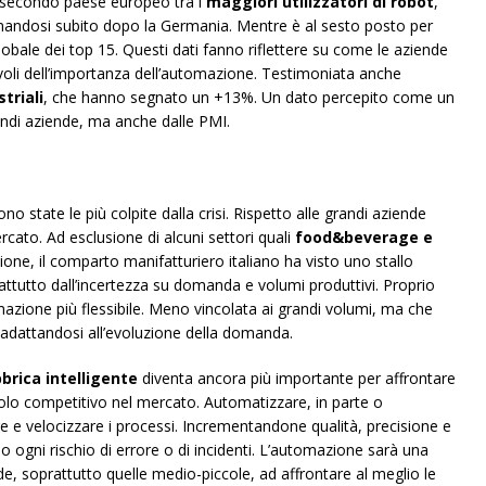
 il secondo paese europeo tra i
maggiori utilizzatori di robot
,
ionandosi subito dopo la Germania. Mentre è al sesto posto per
globale dei top 15. Questi dati fanno riflettere su come le aziende
oli dell’importanza dell’automazione. Testimoniata anche
triali
, che hanno segnato un +13%. Un dato percepito come un
andi aziende, ma anche dalle PMI.
o state le più colpite dalla crisi. Rispetto alle grandi aziende
mercato. Ad esclusione di alcuni settori quali
food&beverage e
one, il comparto manifatturiero italiano ha visto uno stallo
attutto dall’incertezza su domanda e volumi produttivi. Proprio
azione più flessibile. Meno vincolata ai grandi volumi, ma che
, adattandosi all’evoluzione della domanda.
brica intelligente
diventa ancora più importante per affrontare
uolo competitivo nel mercato. Automatizzare, in parte o
ire e velocizzare i processi. Incrementandone qualità, precisione e
o ogni rischio di errore o di incidenti. L’automazione sarà una
de, soprattutto quelle medio-piccole, ad affrontare al meglio le