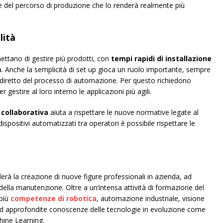
one del percorso di produzione che lo renderà realmente più
lità
ettano di gestire più prodotti, con
tempi rapidi di installazione
a. Anche la semplicità di set up gioca un ruolo importante, sempre
 diretto del processo di automazione. Per questo richiedono
estire al loro interno le applicazioni più agili.
 collaborativa
aiuta a rispettare le nuove normative legate al
dispositivi automatizzati tra operatori è possibile rispettare le
erà la creazione di nuove figure professionali in azienda, ad
lla manutenzione. Oltre a un’intensa attività di formazione del
 più
competenze di robotica
, automazione industriale, visione
e ad approfondite conoscenze delle tecnologie in evoluzione come
chine Learning.