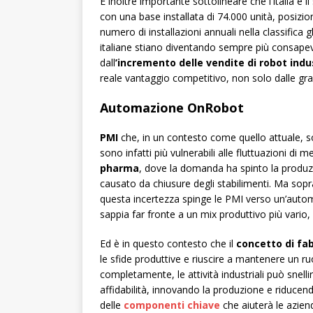
È inoltre importante sottolineare che l’Italia è
con una base installata di 74.000 unità, posiz
numero di installazioni annuali nella classifica 
italiane stiano diventando sempre più consapev
dall
’incremento delle vendite di robot indus
reale vantaggio competitivo, non solo dalle gr
Automazione OnRobot
PMI
che, in un contesto come quello attuale, son
sono infatti più vulnerabili alle fluttuazioni di 
pharma
, dove la domanda ha spinto la produzi
causato da chiusure degli stabilimenti. Ma sopr
questa incertezza spinge le PMI verso un’autom
sappia far fronte a un mix produttivo più vario
Ed è in questo contesto che il
concetto di fab
le sfide produttive e riuscire a mantenere un r
completamente, le attività industriali può snell
affidabilità, innovando la produzione e riducend
delle
componenti chiave
che aiuterà le azien