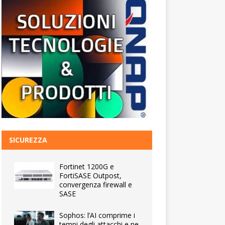
SICUREZZA
Fortinet 1200G e
FortiSASE Outpost,
convergenza firewall e
SASE
Sophos: l’AI comprime i
tempi degli attacchi e ne