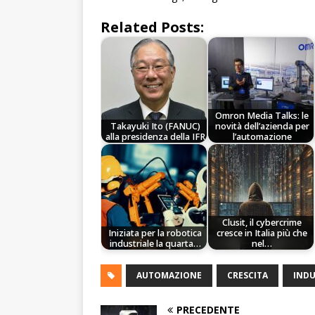
Related Posts:
Omron Media Talks: le
Takayuki Ito (FANUC)
novità dell’azienda per
alla presidenza della IFR
l’automazione
Clusit, il cybercrime
Iniziata per la robotica
cresce in Italia più che
industriale la quarta…
nel…
AUTOMAZIONE
CRESCITA
INDU
PRECEDENTE