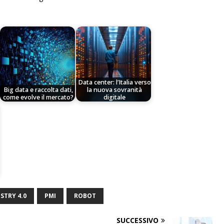
Data center: l’Italia verso
Big data e raccolta dati,
la nuova sovranità
come evolve il mercato?
digitale
STRY 4.0
PMI
ROBOT
SUCCESSIVO