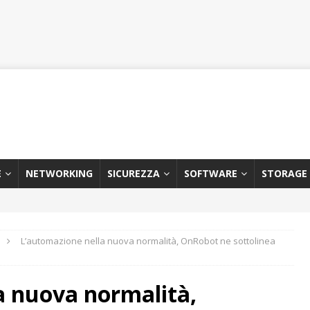
E
NETWORKING
SICUREZZA
SOFTWARE
STORAGE
L’automazione nella nuova normalità, OnRobot ne sottolinea
a nuova normalità,