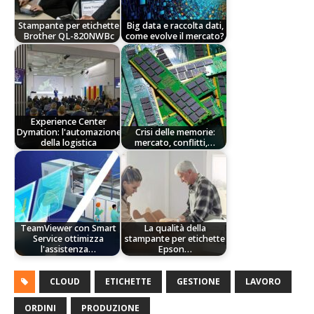
Stampante per etichette
Big data e raccolta dati,
Brother QL-820NWBc
come evolve il mercato?
Experience Center
Dymation: l'automazione
Crisi delle memorie:
della logistica
mercato, conflitti,…
TeamViewer con Smart
La qualità della
Service ottimizza
stampante per etichette
l'assistenza…
Epson…
CLOUD
ETICHETTE
GESTIONE
LAVORO
ORDINI
PRODUZIONE