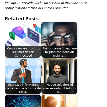
fine aprile, prevede anche un servizio di installazione e
configurazione a cura di Centro Computer
.
Related Posts:
Come caricare prodotti
Performance finanziarie
su Amazon con
migliori con decision
Connecteed
making…
Sicurezza informatica,
Nuove soluzioni di
come cambia la figura del
cybersecurity, HiSolution
CISO?
si…