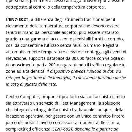
il personale, prima dell’accesso al luogo di lavoro potrà essere
sottoposto al controllo della temperatura corporea”.
L’
EN7-S02T
, a differenza degli strumenti tradizionali per il
rilevamento della temperatura corporea che devono essere
tenuti in mano dal personale addetto, può essere installato
grazie a una gamma di accessori e piedistalli forniti a corredo,
così da consentirne l’utilizzo senza l’ausilio umano. Registra
automaticamente temperature elevate e conteggia gli eventi di
rilevazione, supporta database da 30.000 facce con velocita di
riconoscimento pari a 200 ms garantendo il traffico regolare in
zone ad alta densità.
Il dispositivo prevede l’upload di dati via
rete per la gestione delle immagini, il cui sistema funziona anche
in caso di guasto della rete.
Centro Computer, propone il prodotto sia con acquisto diretto
sia attraverso un servizio di Fleet Management, la soluzione
che integra i vantaggi dell’acquisto tradizionale con quelli della
locazione operativa, per gestire con un unico contratto l’intero
parco dei posti di lavoro con assoluta modernità, flessibilità,
semplicità ed efficienza.
L’EN7-S02T, disponibile a partire da