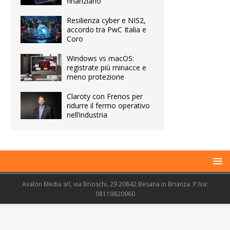
finanziario
Resilienza cyber e NIS2,
accordo tra PwC Italia e
Coro
Windows vs macOS:
registrate più minacce e
meno protezione
Claroty con Frenos per
ridurre il fermo operativo
nell’industria
Avalon Media srl, via Brioschi, 29 20842 Besana in Brianza. P.Iva:
08119820960