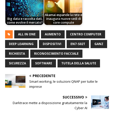
Akamai espande la rete e
Big data e raccolta dati,
inaugura nuove sedi di
come evolve il mercato?
core compute
ALL IN ONE
AUMENTO
CENTRO COMPUTER
DEEP LEARNING
DISPOSITIVI
EN7-S02T
GANZ
RICHIESTA
RICONOSCIMENTO FACCIALE
SICUREZZA
SOFTWARE
TUTELA DELLA SALUTE
PRECEDENTE
Smart working, le soluzioni QNAP per tutte le
imprese
SUCCESSIVO
Darktrace mette a disposizione gratuitamente la
Cyber AI