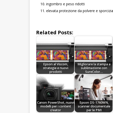
ingombro e peso ridotti
elevata protezione da polvere e sporcizi
Related Posts:
Epson al Viscom,
Migliorare la stampa a
strategie e nuovi
sublimazione con
prodotti
SureColor…
Canon PowerShot, nuovi
Epson DS-1760WN,
modelli per i content
scanner documentale
creator
per le PMI