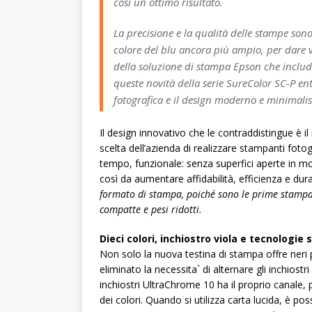
così un ottimo risultato.
La precisione e la qualità delle stampe son
colore del blu ancora più ampio, per dare v
della soluzione di stampa Epson che includ
queste novità della serie SureColor SC-P en
fotografica e il design moderno e minimali
Il design innovativo che le contraddistingue è i
scelta dell’azienda di realizzare stampanti foto
tempo, funzionale: senza superfici aperte in m
così da aumentare affidabilità, efficienza e dur
formato di stampa, poiché sono le prime stampan
compatte e pesi ridotti.
Dieci colori, inchiostro viola e tecnologie 
Non solo la nuova testina di stampa offre neri 
eliminato la necessita` di alternare gli inchios
inchiostri UltraChrome 10 ha il proprio canale, 
dei colori. Quando si utilizza carta lucida, è po