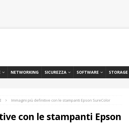
E
NETWORKING
SICUREZZA
SOFTWARE
STORAGE
E
Immagini più definitive con le stampanti Epson SureColor
tive con le stampanti Epson