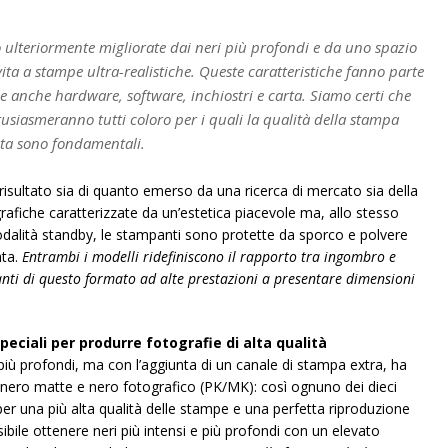
o ulteriormente migliorate dai neri più profondi e da uno spazio
ita a stampe ultra-realistiche. Queste caratteristiche fanno parte
e anche hardware, software, inchiostri e carta. Siamo certi che
tusiasmeranno tutti coloro per i quali la qualità della stampa
sta sono fondamentali.
l risultato sia di quanto emerso da una ricerca di mercato sia della
grafiche caratterizzate da un’estetica piacevole ma, allo stesso
odalità standby, le stampanti sono protette da sporco e polvere
ata.
Entrambi i modelli ridefiniscono il rapporto tra ingombro e
ti di questo formato ad alte prestazioni a presentare dimensioni
speciali per produrre fotografie di alta qualità
più profondi, ma con l’aggiunta di un canale di stampa extra, ha
tri nero matte e nero fotografico (PK/MK): così ognuno dei dieci
per una più alta qualità delle stampe e una perfetta riproduzione
ssibile ottenere neri più intensi e più profondi con un elevato