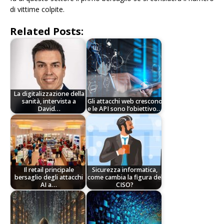
di vittime colpite.
Related Posts:
La digitalizzazione della
sanità, intervista a
Gli attacchi web crescono
David…
e le API sono l’obiettivo…
Il retail principale
Sicurezza informatica,
bersaglio degli attacchi
come cambia la figura del
AI a…
CISO?