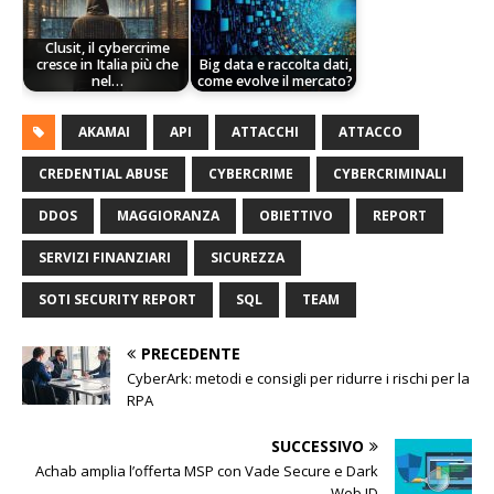
Clusit, il cybercrime
cresce in Italia più che
Big data e raccolta dati,
nel…
come evolve il mercato?
AKAMAI
API
ATTACCHI
ATTACCO
CREDENTIAL ABUSE
CYBERCRIME
CYBERCRIMINALI
DDOS
MAGGIORANZA
OBIETTIVO
REPORT
SERVIZI FINANZIARI
SICUREZZA
SOTI SECURITY REPORT
SQL
TEAM
PRECEDENTE
CyberArk: metodi e consigli per ridurre i rischi per la
RPA
SUCCESSIVO
Achab amplia l’offerta MSP con Vade Secure e Dark
Web ID