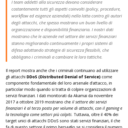
I team addetti alla sicurezza devono considerare
costantemente tutti gli aspetti coinvolti (policy, procedure,
workflow ed esigenze aziendali) nella lotta contro gli autori
degli attacchi, che spesso mostrano un buon livello di
organizzazione e disponibilità finanziaria. I nostri dati
mostrano che le aziende nel settore dei servizi finanziari
stanno migliorando continuamente i propri sistemi di
difesa adottando strategie di sicurezza flessibili, che
obbligano i criminali a cambiare le loro tattiche.
Il report mostra anche che i criminali continuano ad utilizzare
gli attacchi
DDoS (Distributed Denial of Service)
come
componente fondamentale del loro arsenale d’attacco, in
particolar modo quando si tratta di colpire organizzazioni di
servizi finanziari. I dati monitorati da Akamai da novembre
2017 a ottobre 2019 mostrano che
il settore dei servizi
finanziari è al terzo posto per volume di attacchi, con il gaming e
la tecnologia come settori più colpiti.
Tuttavia, oltre il 40% dei
target unici di attacchi DDoS sono stati servizi finanziari, il che
fa di questo settore il primo bersaglio se si considera il numero