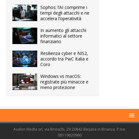
Sophos: l’AI comprime i
tempi degli attacchi e ne
accelera l’operatività
In aumento gli attacchi
informatici al settore
finanziario
Resilienza cyber e NIS2,
accordo tra PwC Italia e
Coro
Windows vs macOS:
registrate più minacce e
meno protezione
Avalon Media srl, via Brioschi, 29 20842 Besana in Brianza. P.Iva:
08119820960