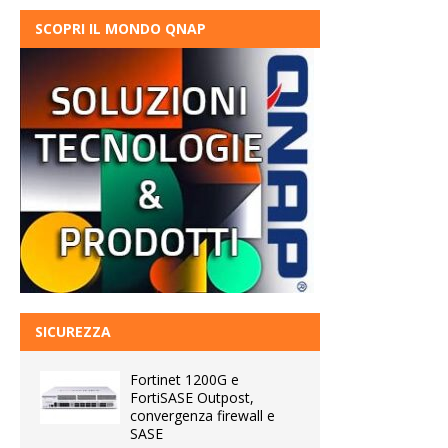
SCOPRI IL MONDO QNAP
SICUREZZA
Fortinet 1200G e
FortiSASE Outpost,
convergenza firewall e
SASE