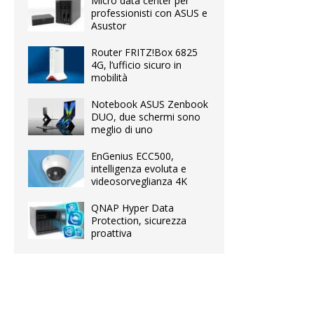
Micro data center per
professionisti con ASUS e
Asustor
Router FRITZ!Box 6825
4G, l’ufficio sicuro in
mobilità
Notebook ASUS Zenbook
DUO, due schermi sono
meglio di uno
EnGenius ECC500,
intelligenza evoluta e
videosorveglianza 4K
QNAP Hyper Data
Protection, sicurezza
proattiva