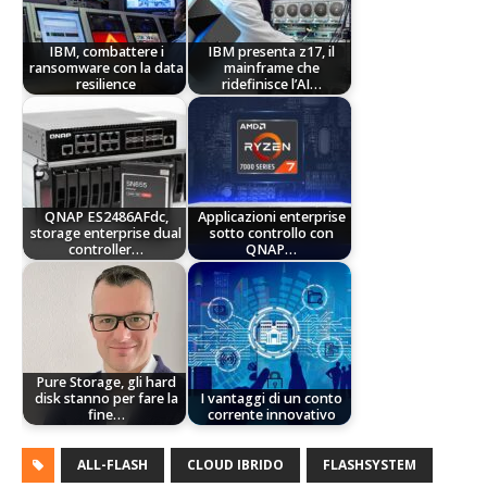
IBM, combattere i
IBM presenta z17, il
ransomware con la data
mainframe che
resilience
ridefinisce l’AI…
QNAP ES2486AFdc,
Applicazioni enterprise
storage enterprise dual
sotto controllo con
controller…
QNAP…
Pure Storage, gli hard
disk stanno per fare la
I vantaggi di un conto
fine…
corrente innovativo
ALL-FLASH
CLOUD IBRIDO
FLASHSYSTEM