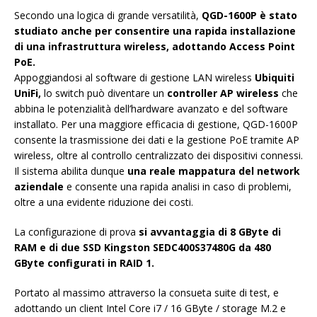
Secondo una logica di grande versatilità,
QGD-1600P è stato
studiato anche per consentire una rapida installazione
di una infrastruttura wireless, adottando Access Point
PoE.
Appoggiandosi al software di gestione LAN wireless
Ubiquiti
UniFi,
lo switch può diventare un
controller AP wireless
che
abbina le potenzialità dell’hardware avanzato e del software
installato. Per una maggiore efficacia di gestione, QGD-1600P
consente la trasmissione dei dati e la gestione PoE tramite AP
wireless, oltre al controllo centralizzato dei dispositivi connessi.
Il sistema abilita dunque
una reale mappatura del network
aziendale
e consente una rapida analisi in caso di problemi,
oltre a una evidente riduzione dei costi.
La configurazione di prova
si avvantaggia di 8 GByte di
RAM e di due SSD Kingston SEDC400S37480G da 480
GByte configurati in RAID 1.
Portato al massimo attraverso la consueta suite di test, e
adottando un client Intel Core i7 / 16 GByte / storage M.2 e