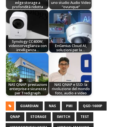
edge storage a
uno studio Audio Video
profondità ridotta
“ovunque”
Synology CC400W,
videosorveglianza con
EnGenius Cloud AI,
intelligenza…
soluzioni per la…
NAS QNAP: prestazioni
NAS QNAP e SSD: la
enterprise e sicurezza
rivoluzione del mondo
per Tredigraph
foto, audio e video
GUARDIAN
NAS
PMI
QGD-1600P
QNAP
STORAGE
SWITCH
TEST