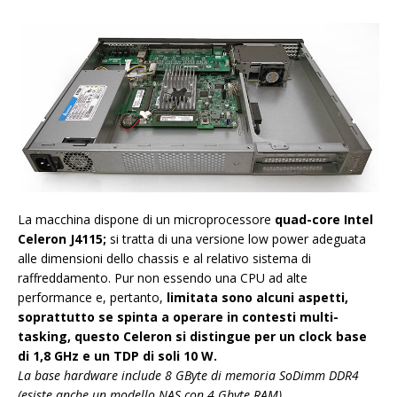
La macchina dispone di un microprocessore
quad-core Intel
Celeron J4115;
si tratta di una versione low power adeguata
alle dimensioni dello chassis e al relativo sistema di
raffreddamento. Pur non essendo una CPU ad alte
performance e, pertanto,
limitata sono alcuni aspetti,
soprattutto se spinta a operare in contesti multi-
tasking, questo Celeron si distingue per un clock base
di 1,8 GHz e un TDP di soli 10 W.
La base hardware include 8 GByte di memoria SoDimm DDR4
(esiste anche un modello NAS con 4 Gbyte RAM).