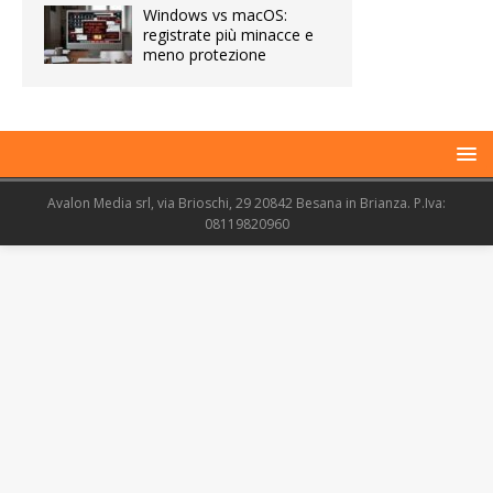
Windows vs macOS:
registrate più minacce e
meno protezione
Avalon Media srl, via Brioschi, 29 20842 Besana in Brianza. P.Iva:
08119820960