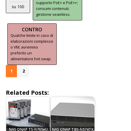
supporto PoE+ e PoE++;
su 100
consumi contenuti;
gestione seamless.
CONTRO
Qualche limite in caso di
elaborazioni complesse
o VM; avremmo
preferito un
alimentatore hot swap.
1
2
Related Posts:
NAS QNAP TS-h765eU,
NAS QNAP TBS-h574TX,