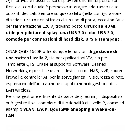
Ogni attività è riassunta sul display retroilluminati posto sul
frontale, con il quale è permesso interagire adottando i due
pulsanti dedicati. Sempre su questo lato (nella configurazione
di serie sul retro non si trova alcun tipo di porta, eccezion fatta
per l’alimentazione 220 V) trovano posto
un’uscita HDMI,
utile per pilotare display, una USB 3.0 e due USB 2.0,
comode per connessioni di hard disk, UPS e stampanti.
QNAP QGD-1600P offre dunque le funzioni di
gestione di
uno switch Livello 2
, sia per applicazioni VM, sia per
l’ambiente QTS. Grazie al supporto Software-Defined
Networking è possibile usare il device come NAS, NVR, router,
firewall e controller AP per la sorveglianza IP, sicurezza di rete,
espansione dell’archiviazione e applicazioni di gestione della
LAN wireless.
Per una gestione efficiente da parte degli admin, il dispositivo
può gestire il set completo di funzionalità di Livello 2, come ad
esempio
VLAN, LACP, QoS IGMP Snooping e Wake-on-
LAN
.