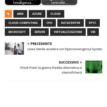
l'intelligenza…
controller…
AMD
AZURE
CLOUD
CLOUD COMPUTING
CPU
DATACENTER
EPYC
MICROSOFT
SERVER
VIRTUALIZZAZIONE
VM
PRECEDENTE
Linea Sterile accelera con l’iperconvergenza Syneto
SUCCESSIVO
Check Point: la guerra fredda cibernetica si
intensificherà