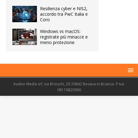
Resilienza cyber e NIS2,
accordo tra PwC Italia e
Coro
Windows vs macOS:
registrate più minacce e
meno protezione
Avalon Media srl, via Brioschi, 29 20842 Besana in Brianza. P.Iva:
08119820960