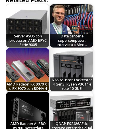
Related Posts:
Server ASUS con
Data center e
processori AMD EPYC
supercomputer,
Serie 9005
intervista a Alex…
NAS Asustor Lockerstor
AMD Radeon RX 9070 XT
4 Gen3, Ryzen V3C14 e
e RX 9070 con RDNA 4
rete 10 GbE
AMD Radeon AI PRO
QNAP ES2486AFdc,
R9700, potenziare
storage enterprise dual