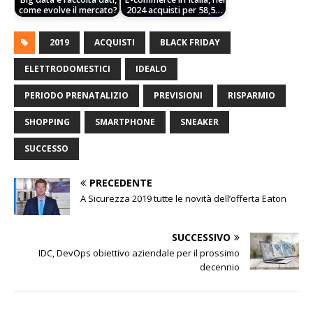
come evolve il mercato?
2024 acquisti per 58,5…
2019
ACQUISTI
BLACK FRIDAY
ELETTRODOMESTICI
IDEALO
PERIODO PRENATALIZIO
PREVISIONI
RISPARMIO
SHOPPING
SMARTPHONE
SNEAKER
SUCCESSO
PRECEDENTE
A Sicurezza 2019 tutte le novità dell’offerta Eaton
SUCCESSIVO
IDC, DevOps obiettivo aziendale per il prossimo
decennio