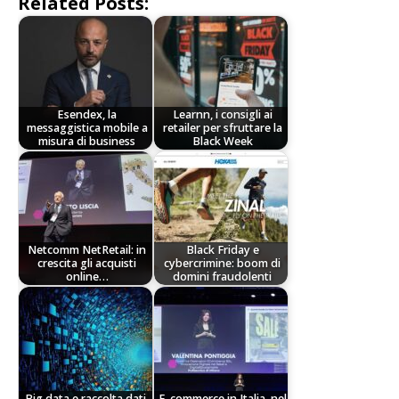
Related Posts:
Esendex, la
Learnn, i consigli ai
messaggistica mobile a
retailer per sfruttare la
misura di business
Black Week
Netcomm NetRetail: in
Black Friday e
crescita gli acquisti
cybercrimine: boom di
online…
domini fraudolenti
Big data e raccolta dati,
E-commerce in Italia, nel