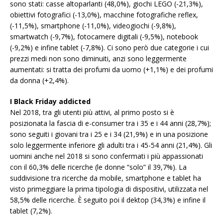
sono stati: casse altoparlanti (48,0%), giochi LEGO (-21,3%),
obiettivi fotografici (-13,0%), macchine fotografiche reflex,
(-11,5%), smartphone (-11,0%), videogiochi (-9,8%),
smartwatch (-9,7%), fotocamere digitali (-9,5%), notebook
(-9,2%) e infine tablet (-7,8%). Ci sono però due categorie i cui
prezzi medi non sono diminuiti, anzi sono leggermente
aumentati: si tratta dei profumi da uomo (+1,1%) e dei profumi
da donna (+2,4%).
I Black Friday addicted
Nel 2018, tra gli utenti più attivi, al primo posto si è
posizionata la fascia di e-consumer tra i 35 e i 44 anni (28,7%);
sono seguiti i giovani tra i 25 e i 34 (21,9%) e in una posizione
solo leggermente inferiore gli adulti tra i 45-54 anni (21,4%). Gli
uomini anche nel 2018 si sono confermati i più appassionati
con il 60,3% delle ricerche (le donne “solo” il 39,7%). La
suddivisione tra ricerche da mobile, smartphone e tablet ha
visto primeggiare la prima tipologia di dispositivi, utilizzata nel
58,5% delle ricerche. È seguito poi il dektop (34,3%) e infine il
tablet (7,2%).