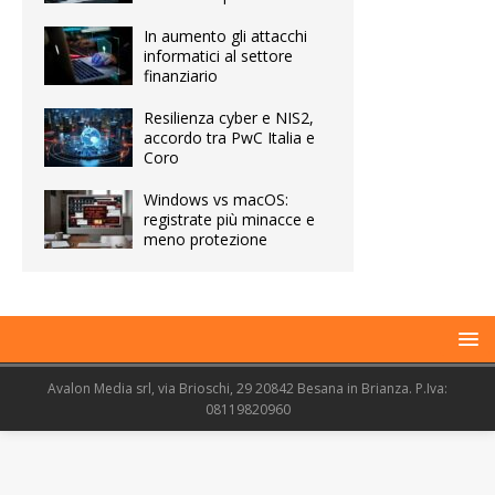
In aumento gli attacchi
informatici al settore
finanziario
Resilienza cyber e NIS2,
accordo tra PwC Italia e
Coro
Windows vs macOS:
registrate più minacce e
meno protezione
Avalon Media srl, via Brioschi, 29 20842 Besana in Brianza. P.Iva:
08119820960