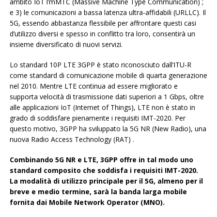
ambito IoT l’mMTC (Massive Machine Type Communication) ;
e 3) le comunicazioni a bassa latenza ultra-affidabili (URLLC). Il
5G, essendo abbastanza flessibile per affrontare questi casi
d’utilizzo diversi e spesso in conflitto tra loro, consentirà un
insieme diversificato di nuovi servizi.
Lo standard 10P LTE 3GPP è stato riconosciuto dall’ITU-R
come standard di comunicazione mobile di quarta generazione
nel 2010. Mentre LTE continua ad essere migliorato e
supporta velocità di trasmissione dati superiori a 1 Gbps, oltre
alle applicazioni IoT (Internet of Things), LTE non è stato in
grado di soddisfare pienamente i requisiti IMT-2020. Per
questo motivo, 3GPP ha sviluppato la 5G NR (New Radio), una
nuova Radio Access Technology (RAT) .
Combinando 5G NR e LTE, 3GPP offre in tal modo uno
standard composito che soddisfa i requisiti IMT-2020.
La modalità di utilizzo principale per il 5G, almeno per il
breve e medio termine, sarà la banda larga mobile
fornita dai Mobile Network Operator (MNO).