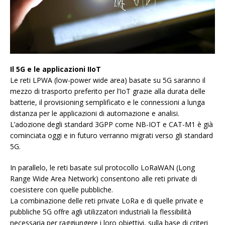
Il 5G e le applicazioni IIoT
Le reti LPWA (low-power wide area) basate su 5G saranno il
mezzo di trasporto preferito per l’IoT grazie alla durata delle
batterie, il provisioning semplificato e le connessioni a lunga
distanza per le applicazioni di automazione e analisi.
L’adozione degli standard 3GPP come NB-IOT e CAT-M1 è già
cominciata oggi e in futuro verranno migrati verso gli standard
5G.
In parallelo, le reti basate sul protocollo LoRaWAN (Long
Range Wide Area Network) consentono alle reti private di
coesistere con quelle pubbliche.
La combinazione delle reti private LoRa e di quelle private e
pubbliche 5G offre agli utilizzatori industriali la flessibilità
necessaria per raggiungere i loro obiettivi, sulla base di criteri