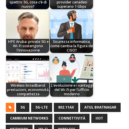
spettro 5G, cosa c’è di
provider canadesi
nuovo?
superano 1 Gbps
HPE Aruba: private 5G e
Sicurezza informatica,
Wi-Fi sostengono
come cambia la figura del
l'innovazione
CISO?
Wireless broadband:
L'evoluzione e i vantaggi
prestazioni, economicità,
del Wi-Fi per l'ufficio
compattezza
moderno
5G
5G-LTE
802.11AX
ATUL BHATNAGAR
CAMBIUM NETWORKS
CONNETTIVITÀ
IIOT