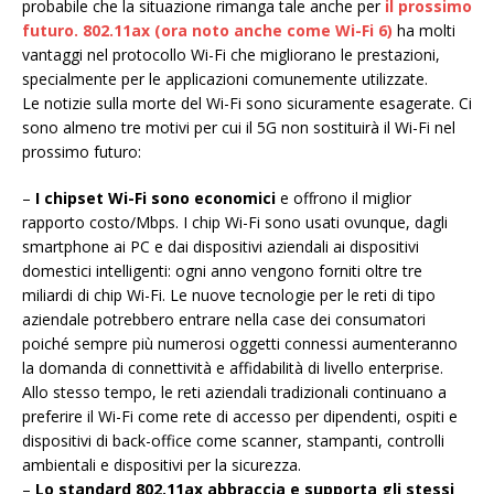
probabile che la situazione rimanga tale anche per
il prossimo
futuro. 802.11ax (ora noto anche come Wi-Fi 6)
ha molti
vantaggi nel protocollo Wi-Fi che migliorano le prestazioni,
specialmente per le applicazioni comunemente utilizzate.
Le notizie sulla morte del Wi-Fi sono sicuramente esagerate. Ci
sono almeno tre motivi per cui il 5G non sostituirà il Wi-Fi nel
prossimo futuro:
–
I chipset Wi-Fi sono economici
e offrono il miglior
rapporto costo/Mbps. I chip Wi-Fi sono usati ovunque, dagli
smartphone ai PC e dai dispositivi aziendali ai dispositivi
domestici intelligenti: ogni anno vengono forniti oltre tre
miliardi di chip Wi-Fi. Le nuove tecnologie per le reti di tipo
aziendale potrebbero entrare nella case dei consumatori
poiché sempre più numerosi oggetti connessi aumenteranno
la domanda di connettività e affidabilità di livello enterprise.
Allo stesso tempo, le reti aziendali tradizionali continuano a
preferire il Wi-Fi come rete di accesso per dipendenti, ospiti e
dispositivi di back-office come scanner, stampanti, controlli
ambientali e dispositivi per la sicurezza.
–
Lo standard 802.11ax abbraccia e supporta gli stessi