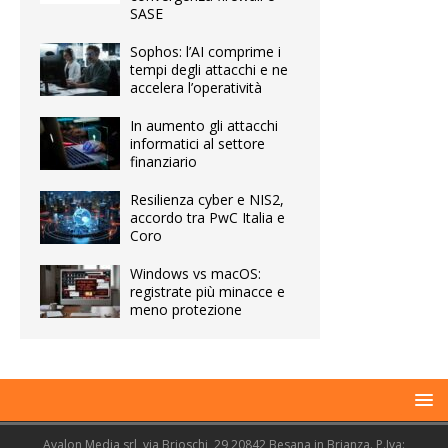
SASE
Sophos: l’AI comprime i
tempi degli attacchi e ne
accelera l’operatività
In aumento gli attacchi
informatici al settore
finanziario
Resilienza cyber e NIS2,
accordo tra PwC Italia e
Coro
Windows vs macOS:
registrate più minacce e
meno protezione
Avalon Media srl, via Brioschi, 29 20842 Besana in Brianza. P.Iva: