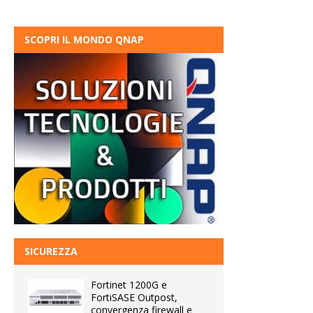
SCOPRI IL MONDO QNAP
SICUREZZA
Fortinet 1200G e
FortiSASE Outpost,
convergenza firewall e