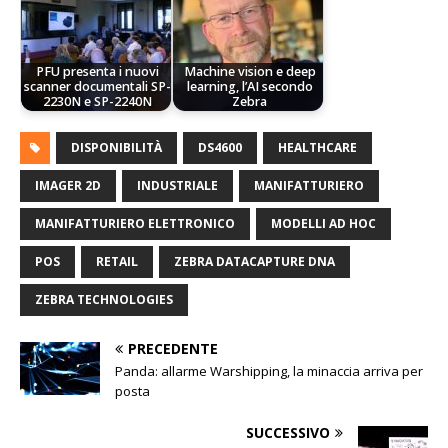
PFU presenta i nuovi
Machine vision e deep
scanner documentali SP-
learning, l’AI secondo
2230N e SP-2240N
Zebra
DISPONIBILITÀ
DS4600
HEALTHCARE
IMAGER 2D
INDUSTRIALE
MANIFATTURIERO
MANIFATTURIERO ELETTRONICO
MODELLI AD HOC
POS
RETAIL
ZEBRA DATACAPTURE DNA
ZEBRA TECHNOLOGIES
PRECEDENTE
Panda: allarme Warshipping, la minaccia arriva per
posta
SUCCESSIVO