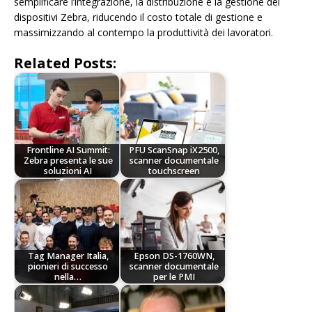
semplificare l’integrazione, la distribuzione e la gestione dei
dispositivi Zebra, riducendo il costo totale di gestione e
massimizzando al contempo la produttività dei lavoratori.
Related Posts:
Frontline AI Summit:
PFU ScanSnap iX2500,
Zebra presenta le sue
scanner documentale
soluzioni AI
touchscreen
Tag Manager Italia,
Epson DS-1760WN,
pionieri di successo
scanner documentale
nella…
per le PMI