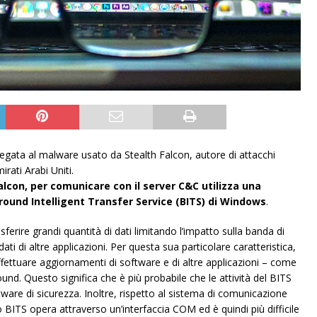
egata al malware usato da Stealth Falcon, autore di attacchi
irati Arabi Uniti.
lcon, per comunicare con il server C&C utilizza una
ground Intelligent Transfer Service (BITS) di Windows
.
rire grandi quantità di dati limitando l’impatto sulla banda di
ati di altre applicazioni. Per questa sua particolare caratteristica,
ettuare aggiornamenti di software e di altre applicazioni – come
d. Questo significa che è più probabile che le attività del BITS
tware di sicurezza. Inoltre, rispetto al sistema di comunicazione
 BITS opera attraverso un’interfaccia COM ed è quindi più difficile