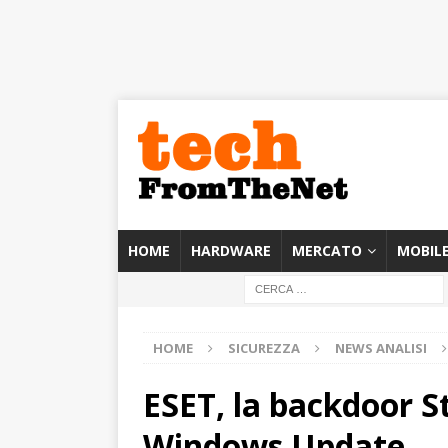
HOME
HARDWARE
MERCATO
MOBIL
HOME
SICUREZZA
NEWS ANALISI
ESET, la backdoor S
Windows Update