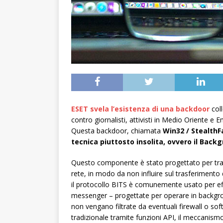
ESET svela l’esistenza di una backdoor
coll
contro giornalisti, attivisti in Medio Oriente e Em
Questa backdoor, chiamata
Win32 / StealthFa
tecnica piuttosto insolita, ovvero il Back
Questo componente è stato progettato per trasfe
rete, in modo da non influire sul trasferimento d
il protocollo BITS è comunemente usato per eff
messenger – progettate per operare in backgroun
non vengano filtrate da eventuali firewall o sof
tradizionale tramite funzioni API, il meccanismo