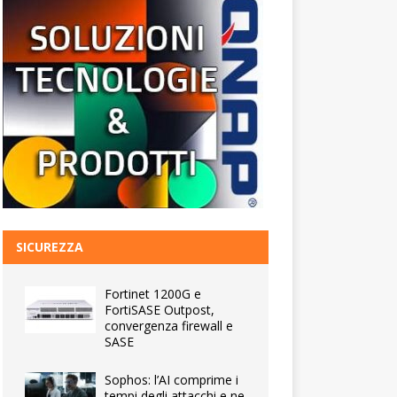
SICUREZZA
Fortinet 1200G e
FortiSASE Outpost,
convergenza firewall e
SASE
Sophos: l’AI comprime i
tempi degli attacchi e ne