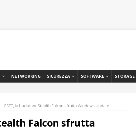
E
NETWORKING
SICUREZZA
SOFTWARE
STORAGE
ESET, la backdoor Stealth Falcon sfrutta Windows Update
tealth Falcon sfrutta