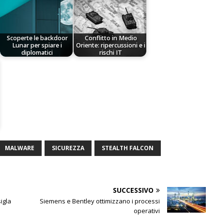
Scoperte le backdoor
Conflitto in Medio
Lunar per spiare i
Oriente: ripercussioni e i
diplomatici
rischi IT
MALWARE
SICUREZZA
STEALTH FALCON
SUCCESSIVO
igla
Siemens e Bentley ottimizzano i processi
operativi