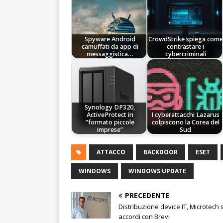
Spyware Android
CrowdStrike spiega come
camuffati da app di
contrastare i
messaggistica…
cybercriminali
Synology DP320,
ActiveProtect in
I cyberattacchi Lazarus
“formato piccole
colpiscono la Corea del
imprese”
Sud
ATTACCO
BACKDOOR
ESET
WINDOWS
WINDOWS UPDATE
PRECEDENTE
Distribuzione device IT, Microtech s
accordi con Brevi