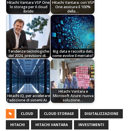
Hitachi Vantara VSP One:
Hitachi Vantara: con VSP
lo storage per il cloud
One assicura il 100%
ibrido
della…
Tendenze tecnologiche
Big data e raccolta dati,
del 2024, previsioni di…
come evolve il mercato?
Hitachi Vantara e
Hitachi iQ, per accelerare
Microsoft Azure: nuova
l'adozione di sistemi AI…
soluzione…
CLOUD
CLOUD STORAGE
DIGITALIZZAZIONE
HITACHI
HITACHI VANTARA
INVESTIMENTI