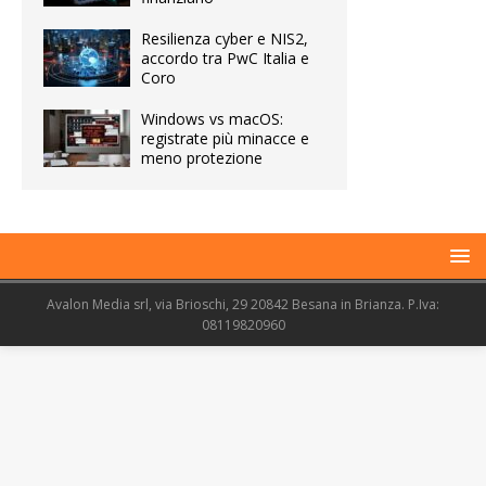
Resilienza cyber e NIS2,
accordo tra PwC Italia e
Coro
Windows vs macOS:
registrate più minacce e
meno protezione
Avalon Media srl, via Brioschi, 29 20842 Besana in Brianza. P.Iva:
08119820960