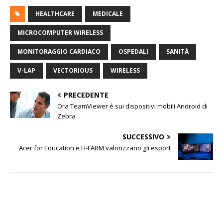
HEALTHCARE
MEDICALE
MICROCOMPUTER WIRELESS
MONITORAGGIO CARDIACO
OSPEDALI
SANITÀ
V-LAP
VECTORIOUS
WIRELESS
PRECEDENTE
Ora TeamViewer è sui dispositivi mobili Android di
Zebra
SUCCESSIVO
Acer for Education e H-FARM valorizzano gli esport