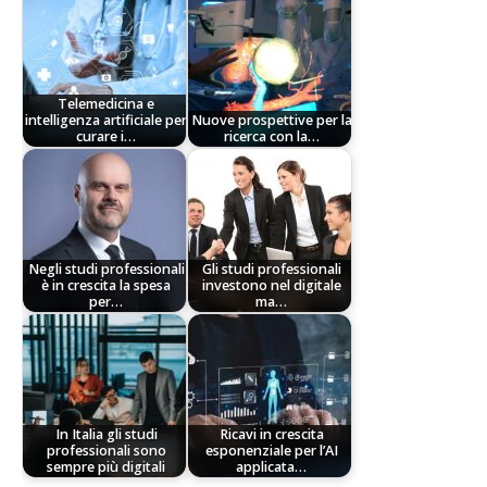
Telemedicina e
intelligenza artificiale per
Nuove prospettive per la
curare i…
ricerca con la…
Negli studi professionali
Gli studi professionali
è in crescita la spesa
investono nel digitale
per…
ma…
In Italia gli studi
Ricavi in crescita
professionali sono
esponenziale per l’AI
sempre più digitali
applicata…