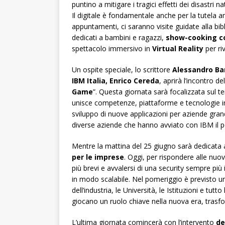
puntino a mitigare i tragici effetti dei disastri nat
Il digitale è fondamentale anche per la tutela am
appuntamenti, ci saranno visite guidate alla biblio
dedicati a bambini e ragazzi,
show-cooking co
spettacolo immersivo in
Virtual Reality
per riv
Un ospite speciale, lo scrittore
Alessandro Ba
IBM Italia, Enrico Cereda
, aprirà l’incontro d
Game
”. Questa giornata sarà focalizzata sul 
unisce competenze, piattaforme e tecnologie in
sviluppo di nuove applicazioni per aziende grand
diverse aziende che hanno avviato con IBM il pe
Mentre la mattina del 25 giugno sarà dedicata 
per le imprese
. Oggi, per rispondere alle nu
più brevi e avvalersi di una security sempre più
in modo scalabile. Nel pomeriggio è previsto un
dell’industria, le Università, le Istituzioni e 
giocano un ruolo chiave nella nuova era, trasfo
L’ultima giornata comincerà con l’intervento
de