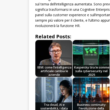
sul tema dell’intelligenza aumentata. Sono previs
significa trasformarsi in una Cognitive Enterpri
panel sulla customer experience e sull’importan
sempre più valore per il cliente, e l’ultimo appu
rivoluzionerà la funzione HR.
Related Posts:
IBM: come l’intelligenza
Kaspersky tira le somme
artificiale cambia le
sulla cybersecurity nel
aziende
2025
Tra cloud, AI e
Business continuity:
sostenibilità, i data
l'evoluzione della