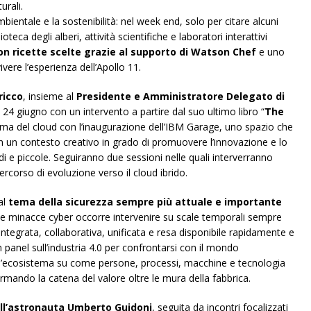
urali.
bientale e la sostenibilità: nel week end, solo per citare alcuni
teca degli alberi, attività scientifiche e laboratori interattivi
n ricette scelte grazie al supporto di Watson Chef
e uno
ivere l’esperienza dell’Apollo 11.
ricco
, insieme al
Presidente e Amministratore Delegato di
el 24 giugno con un intervento a partire dal suo ultimo libro “
The
tema del cloud con l’inaugurazione dell’IBM Garage, uno spazio che
 un contesto creativo in grado di promuovere l’innovazione e lo
i e piccole. Seguiranno due sessioni nelle quali interverranno
rcorso di evoluzione verso il cloud ibrido.
al
tema della sicurezza sempre più attuale e importante
ove minacce cyber occorre intervenire su scale temporali sempre
 integrata, collaborativa, unificata e resa disponibile rapidamente e
 panel sull’industria 4.0 per confrontarsi con il mondo
tutto l’ecosistema su come persone, processi, macchine e tecnologia
rmando la catena del valore oltre le mura della fabbrica.
ll’astronauta Umberto Guidoni
, seguita da incontri focalizzati