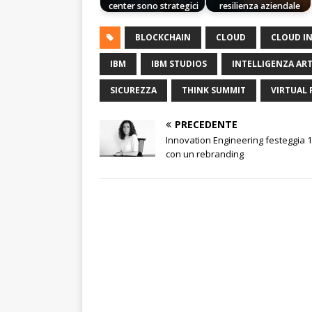
center sono strategici
resilienza aziendale
BLOCKCHAIN
CLOUD
CLOUD IN
IBM
IBM STUDIOS
INTELLIGENZA ART
SICUREZZA
THINK SUMMIT
VIRTUAL 
PRECEDENTE
Innovation Engineering festeggia 1
con un rebranding