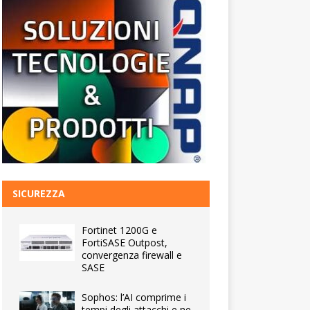
SICUREZZA
Fortinet 1200G e
FortiSASE Outpost,
convergenza firewall e
SASE
Sophos: l’AI comprime i
tempi degli attacchi e ne