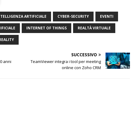
TELLIGENZA ARTIFICIALE
CYBER-SECURITY
EVENTI
IFICIALE
INTERNET OF THINGS
REALTÀ VIRTUALE
REALITY
SUCCESSIVO
0 anni
TeamViewer integra i tool per meeting
online con Zoho CRM