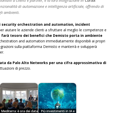
onibili a clienti e partner, e la loro integrazione in
Cortex
nzionalità di automazione e intelligenza artificiale, offrendo di
li ambienti.
 security orchestration and automation, incident
er aiutare le aziende clienti a sfruttare al meglio le competenze e
 farà tesoro dei benefici che Demisto porta in ambiente
rchestration and automation immediatamente disponibili ai propri
ntegrazioni sulla piattaforma Demisto e manterrà e svilupperà
er.
ata da Palo Alto Networks per una cifra approssimativa di
uttuazioni di prezzo.
Mediterra: è ora dei data
Più investimenti in IA e