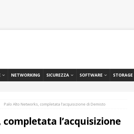
E
NETWORKING
SICUREZZA
SOFTWARE
STORAGE
Palo Alto Networks, completata l’acquisizione di Demisto
 completata l’acquisizione