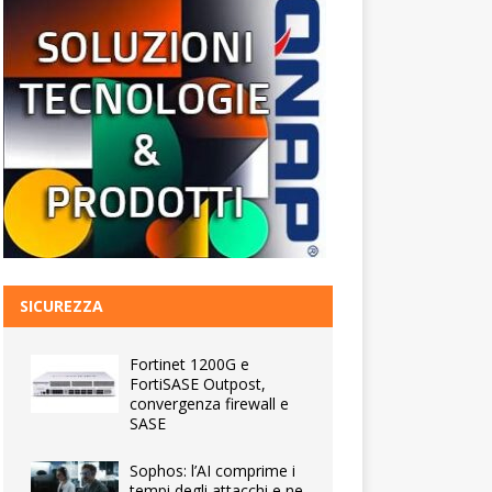
SICUREZZA
Fortinet 1200G e
FortiSASE Outpost,
convergenza firewall e
SASE
Sophos: l’AI comprime i
tempi degli attacchi e ne