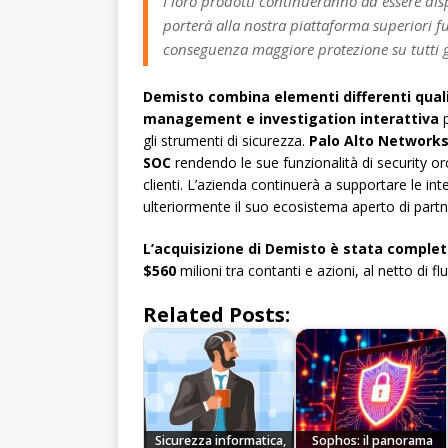
I loro prodotti continueranno ad essere disp
porterà alla nostra piattaforma superiori fu
conseguenza maggiore protezione su tutti g
Demisto combina elementi differenti quali
management e investigation interattiva
p
gli strumenti di sicurezza.
Palo Alto Networks
SOC
rendendo le sue funzionalità di security o
clienti. L’azienda continuerà a supportare le i
ulteriormente il suo ecosistema aperto di partn
L’acquisizione di Demisto è stata complet
$560
milioni tra contanti e azioni, al netto di fl
Related Posts:
Sicurezza informatica,
Sophos: il panorama