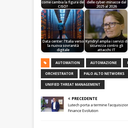
come cambia la figura del
delle cyber-minacce dal
CISO?
2025 al 2026
Data center: l’Italia verso
Kyndryl amplia i servizi di
la nuova sovranità
sicurezza contro gli
digitale
attacchi IT
AUTOMATION
AUTOMAZIONE
ORCHESTRATOR
PALO ALTO NETWORKS
UNIFIED THREAT MANAGEMENT
PRECEDENTE
Lutech porta a termine l’acquisizio
Finance Evolution