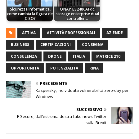
Sicurezza informatica,
QNAP ES2486AFdc,
come cambia la figura del
storage enterprise dual
CISO?
controller…
ATTIVA
ATTIVITÀ PROFESSIONALI
AZIENDE
BUSINESS
CERTIFICAZIONI
CONSEGNA
CONSULENZA
DRONE
ITALIA
MATRICE 210
OPPORTUNITÀ
POTENZIALITÀ
RINA
PRECEDENTE
Kaspersky, individuata vulnerabilità zero-day per
Windows
SUCCESSIVO
F-Secure, dall’estrema destra fake news Twitter
sulla Brexit