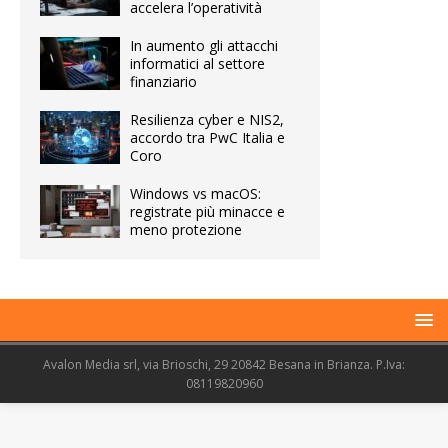
accelera l’operatività
In aumento gli attacchi
informatici al settore
finanziario
Resilienza cyber e NIS2,
accordo tra PwC Italia e
Coro
Windows vs macOS:
registrate più minacce e
meno protezione
Avalon Media srl, via Brioschi, 29 20842 Besana in Brianza. P.Iva:
08119820960