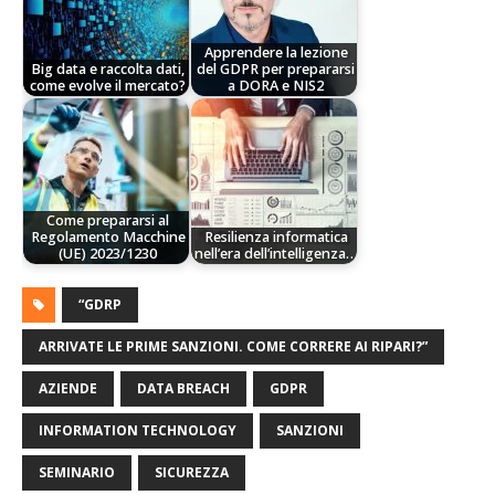
Apprendere la lezione
Big data e raccolta dati,
del GDPR per prepararsi
come evolve il mercato?
a DORA e NIS2
Come prepararsi al
Regolamento Macchine
Resilienza informatica
(UE) 2023/1230
nell’era dell’intelligenza…
“GDRP
ARRIVATE LE PRIME SANZIONI. COME CORRERE AI RIPARI?”
AZIENDE
DATA BREACH
GDPR
INFORMATION TECHNOLOGY
SANZIONI
SEMINARIO
SICUREZZA