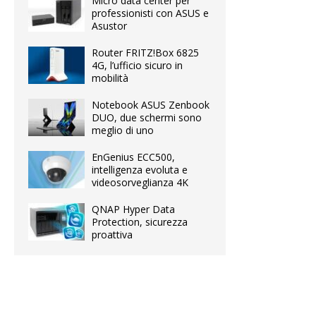
Micro data center per
professionisti con ASUS e
Asustor
Router FRITZ!Box 6825
4G, l’ufficio sicuro in
mobilità
Notebook ASUS Zenbook
DUO, due schermi sono
meglio di uno
EnGenius ECC500,
intelligenza evoluta e
videosorveglianza 4K
QNAP Hyper Data
Protection, sicurezza
proattiva