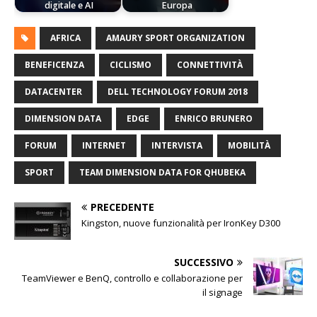
digitale e AI
Europa
AFRICA
AMAURY SPORT ORGANIZATION
BENEFICENZA
CICLISMO
CONNETTIVITÀ
DATACENTER
DELL TECHNOLOGY FORUM 2018
DIMENSION DATA
EDGE
ENRICO BRUNERO
FORUM
INTERNET
INTERVISTA
MOBILITÀ
SPORT
TEAM DIMENSION DATA FOR QHUBEKA
PRECEDENTE
Kingston, nuove funzionalità per IronKey D300
SUCCESSIVO
TeamViewer e BenQ, controllo e collaborazione per
il signage