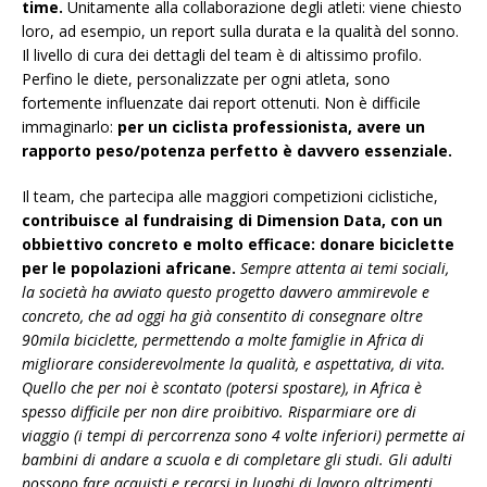
time.
Unitamente alla collaborazione degli atleti: viene chiesto
loro, ad esempio, un report sulla durata e la qualità del sonno.
Il livello di cura dei dettagli del team è di altissimo profilo.
Perfino le diete, personalizzate per ogni atleta, sono
fortemente influenzate dai report ottenuti. Non è difficile
immaginarlo:
per un ciclista professionista, avere un
rapporto peso/potenza perfetto è davvero essenziale.
Il team, che partecipa alle maggiori competizioni ciclistiche,
contribuisce al fundraising di Dimension Data, con un
obbiettivo concreto e molto efficace: donare biciclette
per le popolazioni africane.
Sempre attenta ai temi sociali,
la società ha avviato questo progetto davvero ammirevole e
concreto, che ad oggi ha già consentito di consegnare oltre
90mila biciclette, permettendo a molte famiglie in Africa di
migliorare considerevolmente la qualità, e aspettativa, di vita.
Quello che per noi è scontato (potersi spostare), in Africa è
spesso difficile per non dire proibitivo. Risparmiare ore di
viaggio (i tempi di percorrenza sono 4 volte inferiori) permette ai
bambini di andare a scuola e di completare gli studi. Gli adulti
possono fare acquisti e recarsi in luoghi di lavoro altrimenti