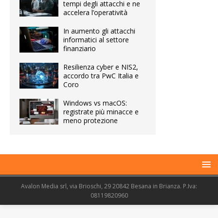
tempi degli attacchi e ne
accelera l’operatività
In aumento gli attacchi
informatici al settore
finanziario
Resilienza cyber e NIS2,
accordo tra PwC Italia e
Coro
Windows vs macOS:
registrate più minacce e
meno protezione
Avalon Media srl, via Brioschi, 29 20842 Besana in Brianza. P.Iva:
08119820960