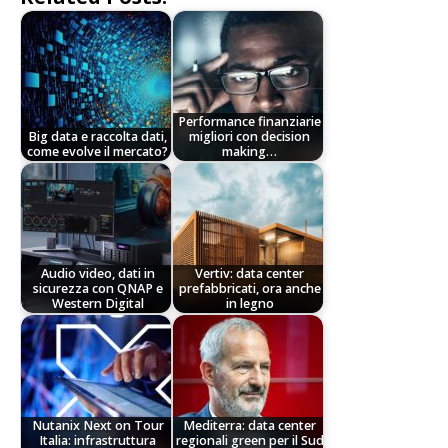
Performance finanziarie
Big data e raccolta dati,
migliori con decision
come evolve il mercato?
making…
Audio video, dati in
Vertiv: data center
sicurezza con QNAP e
prefabbricati, ora anche
Western Digital
in legno
Nutanix Next on Tour
Mediterra: data center
Italia: infrastruttura
regionali green per il Sud