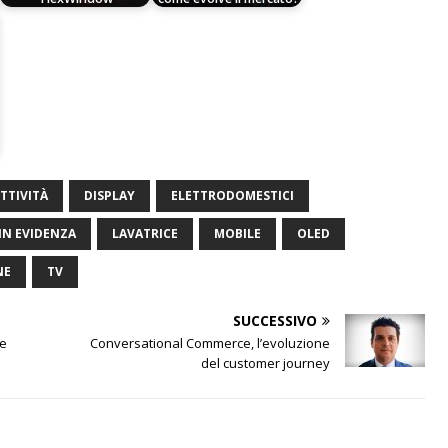
TTIVITÀ
DISPLAY
ELETTRODOMESTICI
IN EVIDENZA
LAVATRICE
MOBILE
OLED
NE
TV
SUCCESSIVO
 e
Conversational Commerce, l’evoluzione
del customer journey