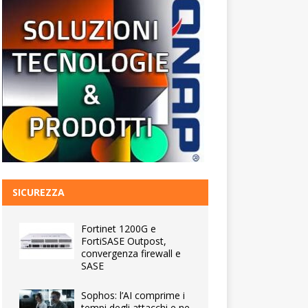
SICUREZZA
Fortinet 1200G e
FortiSASE Outpost,
convergenza firewall e
SASE
Sophos: l’AI comprime i
tempi degli attacchi e ne