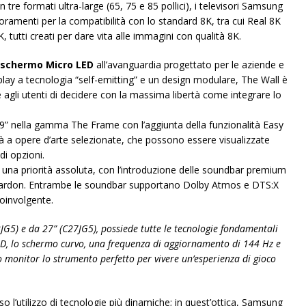
 tre formati ultra-large (65, 75 e 85 pollici), i televisori Samsung
oramenti per la compatibilità con lo standard 8K, tra cui Real 8K
utti creati per dare vita alle immagini con qualità 8K.
 schermo Micro LED
all’avanguardia progettato per le aziende e
play a tecnologia “self-emitting” e un design modulare, The Wall è
agli utenti di decidere con la massima libertà come integrare lo
9” nella gamma The Frame con l’aggiunta della funzionalità Easy
à a opere d’arte selezionate, che possono essere visualizzate
di opzioni.
e una priorità assoluta, con l’introduzione delle soundbar premium
don. Entrambe le soundbar supportano Dolby Atmos e DTS:X
oinvolgente.
2JG5) e da 27” (C27JG5), possiede tutte le tecnologie fondamentali
HD, lo schermo curvo, una frequenza di aggiornamento di 144 Hz e
 monitor lo strumento perfetto per vivere un’esperienza di gioco
so l’utilizzo di tecnologie più dinamiche; in quest’ottica, Samsung