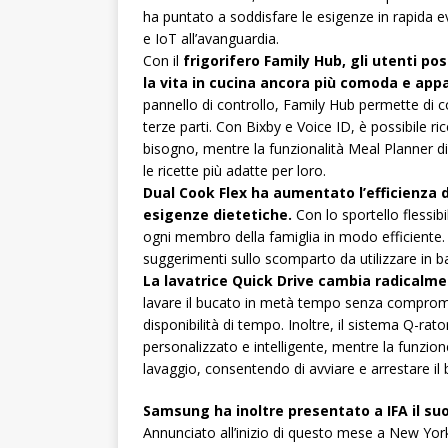
ha puntato a soddisfare le esigenze in rapida
e IoT all’avanguardia.
Con il
frigorifero Family Hub, gli utenti p
la vita in cucina ancora più comoda e ap
pannello di controllo, Family Hub permette di cont
terze parti. Con Bixby e Voice ID, è possibile r
bisogno, mentre la funzionalità Meal Planner d
le ricette più adatte per loro.
Dual Cook Flex ha aumentato l’efficienza 
esigenze dietetiche.
Con lo sportello flessib
ogni membro della famiglia in modo efficiente.
suggerimenti sullo scomparto da utilizzare in bas
La lavatrice Quick Drive cambia radicalmen
lavare il bucato in metà tempo senza comprome
disponibilità di tempo. Inoltre, il sistema Q-rat
personalizzato e intelligente, mentre la funzio
lavaggio, consentendo di avviare e arrestare il 
Samsung ha inoltre presentato a IFA il su
Annunciato all’inizio di questo mese a New York