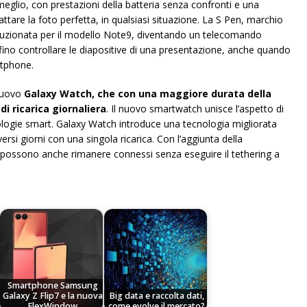
meglio, con prestazioni della batteria senza confronti e una
attare la foto perfetta, in qualsiasi situazione. La S Pen, marchio
voluzionata per il modello Note9, diventando un telecomando
fino controllare le diapositive di una presentazione, anche quando
rtphone.
nuovo
Galaxy Watch, che con una maggiore durata della
di ricarica giornaliera
. Il nuovo smartwatch unisce l’aspetto di
nologie smart. Galaxy Watch introduce una tecnologia migliorata
ersi giorni con una singola ricarica. Con l’aggiunta della
a possono anche rimanere connessi senza eseguire il tethering a
Smartphone Samsung
Galaxy Z Flip7 e la nuova
Big data e raccolta dati,
FlexWindow
come evolve il mercato?