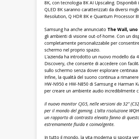
8K, con tecnologia 8K AI Upscaling. Disponibili in
QLED 8K saranno caratterizzati da diversi migli
Resolution, Q HDR 8K e Quantum Processor 8K, t
Samsung ha anche annunciato
The Wall, uno
gli ambienti di visione out-of-home. Con un dis
completamente personalizzabile per consentire 
schermo nel proprio spazio.
L’azienda ha introdotto un nuovo modello da 4
Discovery, che consente di accedere con facilit
sullo schermo senza dover esplorare centinaia 
Infine, la qualità del suono continua a rimaner
HW-N950 e HW-N850 di Samsung e Harman Kar
per creare un ambiente audio incredibilmente c
Il nuovo monitor CJG5, nelle versioni da 32” (C3
per il mondo del gaming. L’alta risoluzione WQ
un rapporto di contrasto elevato fanno di questo
estremamente fluida e coinvolgente.
In tutto il mondo, la vita moderna si sposta ver