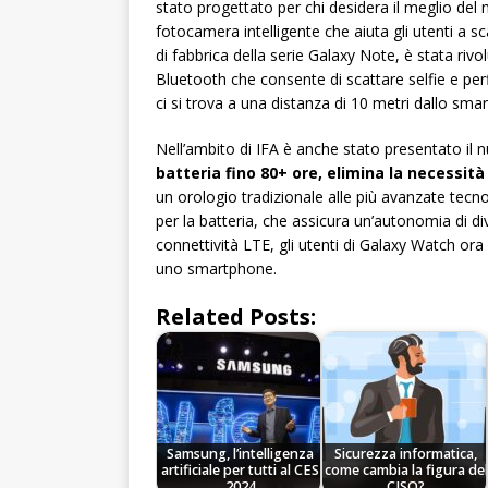
stato progettato per chi desidera il meglio del 
fotocamera intelligente che aiuta gli utenti a sc
di fabbrica della serie Galaxy Note, è stata ri
Bluetooth che consente di scattare selfie e per
ci si trova a una distanza di 10 metri dallo sma
Nell’ambito di IFA è anche stato presentato il 
batteria fino 80+ ore, elimina la necessità 
un orologio tradizionale alle più avanzate tec
per la batteria, che assicura un’autonomia di div
connettività LTE, gli utenti di Galaxy Watch or
uno smartphone.
Related Posts:
Samsung, l’intelligenza
Sicurezza informatica,
artificiale per tutti al CES
come cambia la figura del
2024
CISO?