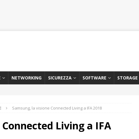
E
NETWORKING
SICUREZZA
SOFTWARE
STORAGE
E
Samsung, la visione Connected Living a IFA 2018
 Connected Living a IFA