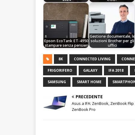
Gestione documentale, le
Epson EcoTank ET-4950,
soluzioni Brother per gli
stampare senza pensieri
uffici
8K
CONNECTED LIVING
CONNE
FRIGORIFERO
GALAXY
IFA 2018
SAMSUNG
SMART HOME
SMARTPHO
PRECEDENTE
Asus a IFA: ZenBook, ZenBook Flip
ZenBook Pro