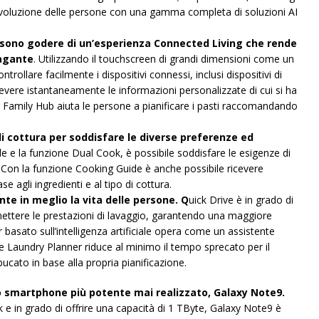
 evoluzione delle persone con una gamma completa di soluzioni AI
ossono godere di un’esperienza Connected Living che rende
pagante
. Utilizzando il touchscreen di grandi dimensioni come un
rollare facilmente i dispositivi connessi, inclusi dispositivi di
icevere istantaneamente le informazioni personalizzate di cui si ha
i Family Hub aiuta le persone a pianificare i pasti raccomandando
di cottura per soddisfare le diverse preferenze ed
ile e la funzione Dual Cook, è possibile soddisfare le esigenze di
 Con la funzione Cooking Guide è anche possibile ricevere
e agli ingredienti e al tipo di cottura.
te in meglio la vita delle persone. Q
uick Drive è in grado di
ttere le prestazioni di lavaggio, garantendo una maggiore
or basato sull’intelligenza artificiale opera come un assistente
ne Laundry Planner riduce al minimo il tempo sprecato per il
bucato in base alla propria pianificazione.
o smartphone più potente mai realizzato, Galaxy Note9.
 e in grado di offrire una capacità di 1 TByte, Galaxy Note9 è