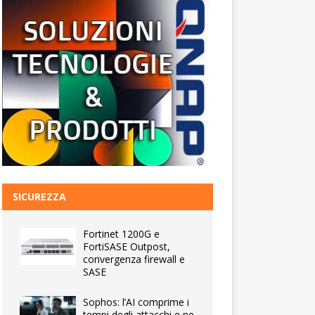
SICUREZZA
Fortinet 1200G e
FortiSASE Outpost,
convergenza firewall e
SASE
Sophos: l’AI comprime i
tempi degli attacchi e ne