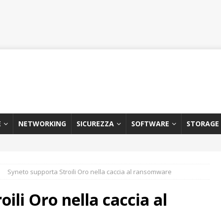
E
NETWORKING
SICUREZZA
SOFTWARE
STORAGE
Syneto supporta Stroili Oro nella caccia al ransomware
ili Oro nella caccia al