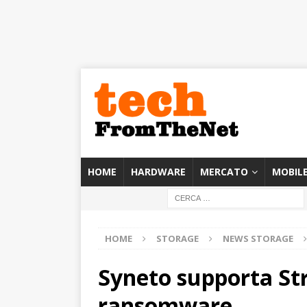
HOME
HARDWARE
MERCATO
MOBIL
HOME
STORAGE
NEWS STORAGE
Syneto supporta Stro
ransomware