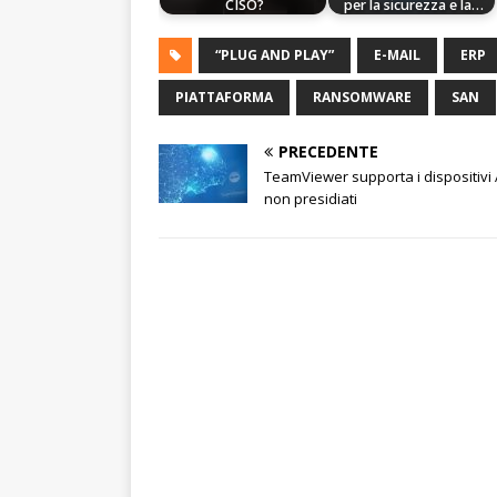
CISO?
per la sicurezza e la…
“PLUG AND PLAY”
E-MAIL
ERP
PIATTAFORMA
RANSOMWARE
SAN
PRECEDENTE
TeamViewer supporta i dispositivi
non presidiati