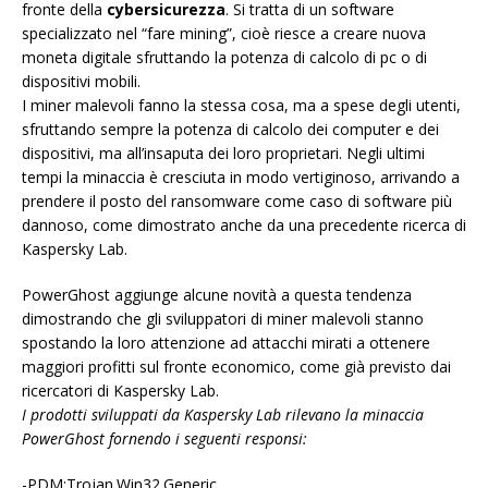
fronte della
cybersicurezza
. Si tratta di un software
specializzato nel “fare mining”, cioè riesce a creare nuova
moneta digitale sfruttando la potenza di calcolo di pc o di
dispositivi mobili.
I miner malevoli fanno la stessa cosa, ma a spese degli utenti,
sfruttando sempre la potenza di calcolo dei computer e dei
dispositivi, ma all’insaputa dei loro proprietari. Negli ultimi
tempi la minaccia è cresciuta in modo vertiginoso, arrivando a
prendere il posto del ransomware come caso di software più
dannoso, come dimostrato anche da una precedente ricerca di
Kaspersky Lab.
PowerGhost aggiunge alcune novità a questa tendenza
dimostrando che gli sviluppatori di miner malevoli stanno
spostando la loro attenzione ad attacchi mirati a ottenere
maggiori profitti sul fronte economico, come già previsto dai
ricercatori di Kaspersky Lab.
I prodotti sviluppati da Kaspersky Lab rilevano la minaccia
PowerGhost fornendo i seguenti responsi:
-PDM:Trojan.Win32.Generic