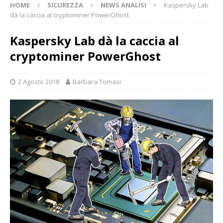
HOME
SICUREZZA
NEWS ANALISI
Kaspersky Lab
dà la caccia al cryptominer PowerGhost
Kaspersky Lab dà la caccia al
cryptominer PowerGhost
2 Agosto 2018
Barbara Tomasi