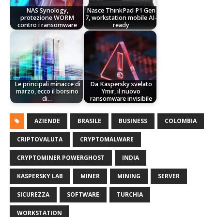
NAS Synology,
Nasce ThinkPad P1 Gen
protezione WORM
7, workstation mobile AI-
contro i ransomware
ready
Le principali minacce di
Da Kaspersky svelato
marzo, ecco il borsino
Ymir, il nuovo
di…
ransomware invisibile
AZIENDE
BRASILE
BUSINESS
COLOMBIA
CRIPTOVALUTA
CRYPTOMALWARE
CRYPTOMINER POWERGHOST
INDIA
KASPERSKY LAB
MINER
MINING
SERVER
SICUREZZA
SOFTWARE
TURCHIA
WORKSTATION