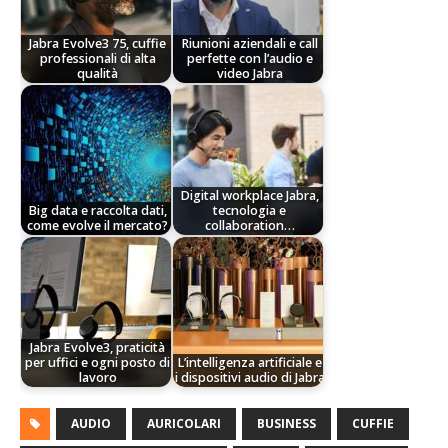
Jabra Evolve3 75, cuffie
Riunioni aziendali e call
professionali di alta
perfette con l’audio e
qualità
video Jabra
Digital workplace Jabra,
Big data e raccolta dati,
tecnologia e
come evolve il mercato?
collaboration…
Jabra Evolve3, praticità
per uffici e ogni posto di
L’intelligenza artificiale e
lavoro
i dispositivi audio di Jabra
AUDIO
AURICOLARI
BUSINESS
CUFFIE