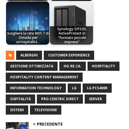
Synology DP320,
Scegliere la rete WiFi 7 di
ActiveProtect in
Omada per
“formato piccole
un’ospitalità…
imprese”
ALBERGHI
CUSTOMER EXPERIENCE
GESTIONE OTTIMIZZATA
HO.RE.CA.
HOSPITALITY
HOSPITALITY CONTENT MANAGEMENT
INFORMATION TECHNOLOGY
LG
LG PCS400R
OSPITALITÀ
PRO:CENTRIC DIRECT
SERVER
SISTEMI
TELEVISIONE
PRECEDENTE