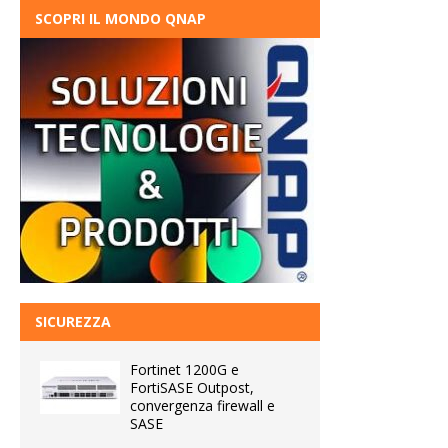
SCOPRI IL MONDO QNAP
SICUREZZA
Fortinet 1200G e
FortiSASE Outpost,
convergenza firewall e
SASE