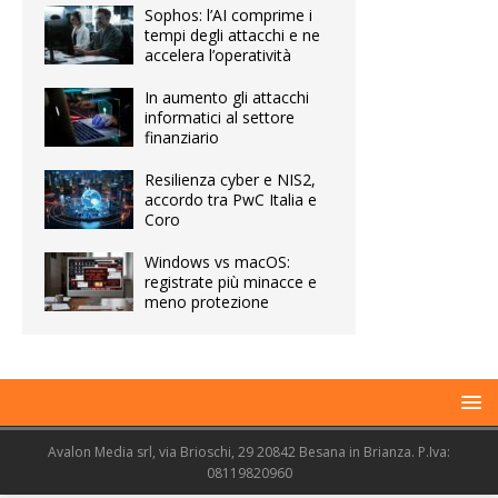
Sophos: l’AI comprime i
tempi degli attacchi e ne
accelera l’operatività
In aumento gli attacchi
informatici al settore
finanziario
Resilienza cyber e NIS2,
accordo tra PwC Italia e
Coro
Windows vs macOS:
registrate più minacce e
meno protezione
Avalon Media srl, via Brioschi, 29 20842 Besana in Brianza. P.Iva:
08119820960