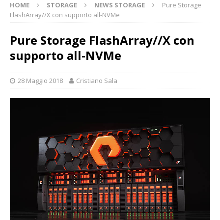
HOME
STORAGE
NEWS STORAGE
Pure Storage
FlashArray//X con supporto all-NVMe
Pure Storage FlashArray//X con
supporto all-NVMe
28 Maggio 2018
Cristiano Sala