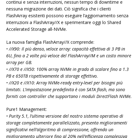
continui e senza interruzioni, nessun tempo di downtime e
nessuna migrazione dei dati. Ciò significa che i clienti
FlashArray esistenti possono eseguire l’aggiornamento senza
interruzioni a FlashArray//X e sperimentare oggi lo Shared
Accelerated Storage all-NVMe.
La nuova famiglia FlashArray//X comprende:
• //X90: Il più denso, veloce array: capacità effettiva di 3 PB in
6U, fino a 2 volte più veloce del FlashArray//M e un costo minore
array per GB.
• //X70 e //X50: 100% array NVMe in grado di scalare fino a 1.3
PB e 650TB rispettivamente di storage effettivo.
• //X20 e //X10: Array NVMe-ready entry-level per bisogni più
limitati. L’impostazione predefinita è con SATA flash, ma sono
forniti con controller che supportano i moduli DirectFlash NVMe.
Pure1 Management:
• Purity 5.1, l’ultima versione del nostro sistema operativo di
storage completamente parallelizzato, presenta miglioramenti
significativi nell’algoritmo di compressione, offrendo un
miglioramento ulteriore fino al 20% nell’efficienza complessiva