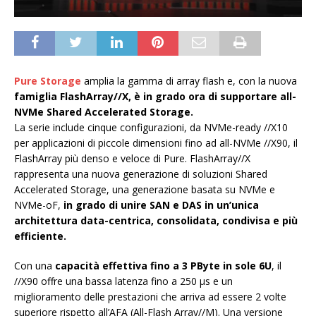
Pure Storage
amplia la gamma di array flash e, con la nuova
famiglia FlashArray//X, è in grado ora di supportare all-
NVMe Shared Accelerated Storage.
La serie include cinque configurazioni, da NVMe-ready //X10
per applicazioni di piccole dimensioni fino ad all-NVMe //X90, il
FlashArray più denso e veloce di Pure. FlashArray//X
rappresenta una nuova generazione di soluzioni Shared
Accelerated Storage, una generazione basata su NVMe e
NVMe-oF,
in grado di unire SAN e DAS in un’unica
architettura data-centrica, consolidata, condivisa e più
efficiente.
Con una
capacità effettiva fino a 3 PByte in sole 6U
, il
//X90 offre una bassa latenza fino a 250 µs e un
miglioramento delle prestazioni che arriva ad essere 2 volte
superiore rispetto all’AFA (All-Flash Array//M). Una versione