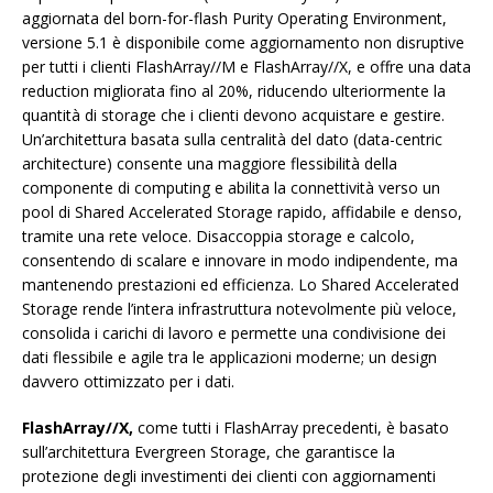
aggiornata del born-for-flash Purity Operating Environment,
versione 5.1 è disponibile come aggiornamento non disruptive
per tutti i clienti FlashArray//M e FlashArray//X, e offre una data
reduction migliorata fino al 20%, riducendo ulteriormente la
quantità di storage che i clienti devono acquistare e gestire.
Un’architettura basata sulla centralità del dato (data-centric
architecture) consente una maggiore flessibilità della
componente di computing e abilita la connettività verso un
pool di Shared Accelerated Storage rapido, affidabile e denso,
tramite una rete veloce. Disaccoppia storage e calcolo,
consentendo di scalare e innovare in modo indipendente, ma
mantenendo prestazioni ed efficienza. Lo Shared Accelerated
Storage rende l’intera infrastruttura notevolmente più veloce,
consolida i carichi di lavoro e permette una condivisione dei
dati flessibile e agile tra le applicazioni moderne; un design
davvero ottimizzato per i dati.
FlashArray//X,
come tutti i FlashArray precedenti, è basato
sull’architettura Evergreen Storage, che garantisce la
protezione degli investimenti dei clienti con aggiornamenti