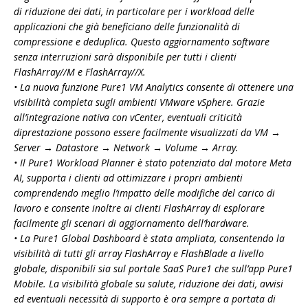
di riduzione dei dati, in particolare per i workload delle
applicazioni che già beneficiano delle funzionalità di
compressione e deduplica. Questo aggiornamento software
senza interruzioni sarà disponibile per tutti i clienti
FlashArray//M e FlashArray//X.
• La nuova funzione Pure1 VM Analytics consente di ottenere una
visibilità completa sugli ambienti VMware vSphere. Grazie
all’integrazione nativa con vCenter, eventuali criticità
diprestazione possono essere facilmente visualizzati da VM →
Server → Datastore → Network → Volume → Array.
• Il Pure1 Workload Planner è stato potenziato dal motore Meta
AI, supporta i clienti ad ottimizzare i propri ambienti
comprendendo meglio l’impatto delle modifiche del carico di
lavoro e consente inoltre ai clienti FlashArray di esplorare
facilmente gli scenari di aggiornamento dell’hardware.
• La Pure1 Global Dashboard è stata ampliata, consentendo la
visibilità di tutti gli array FlashArray e FlashBlade a livello
globale, disponibili sia sul portale SaaS Pure1 che sull’app Pure1
Mobile. La visibilità globale su salute, riduzione dei dati, avvisi
ed eventuali necessità di supporto è ora sempre a portata di