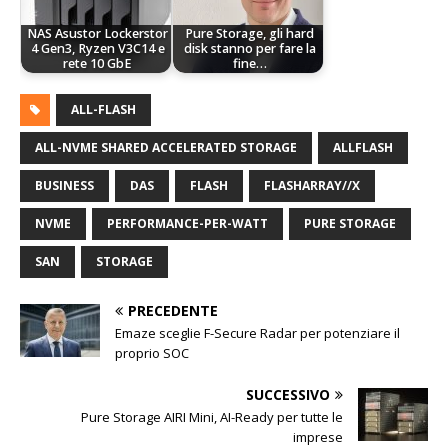
NAS Asustor Lockerstor
Pure Storage, gli hard
4 Gen3, Ryzen V3C14 e
disk stanno per fare la
rete 10 GbE
fine…
ALL-FLASH
ALL-NVME SHARED ACCELERATED STORAGE
ALLFLASH
BUSINESS
DAS
FLASH
FLASHARRAY//X
NVME
PERFORMANCE-PER-WATT
PURE STORAGE
SAN
STORAGE
PRECEDENTE
Emaze sceglie F-Secure Radar per potenziare il
proprio SOC
SUCCESSIVO
Pure Storage AIRI Mini, AI-Ready per tutte le
imprese