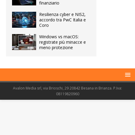
finanziario
Resilienza cyber e NIS2,
accordo tra PwC Italia e
Coro
Windows vs macOS:
registrate più minacce e
meno protezione
Avalon Media srl, via Brioschi, 29 20842 Besana in Brianza. P.Iva:
08119820960