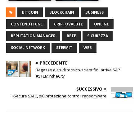
BITCOIN
BLOCKCHAIN
BUSINESS
CONTENUTI UGC
CRIPTOVALUTE
ONLINE
REPUTATION MANAGER
RETE
SICUREZZA
SOCIAL NETWORK
STEEMIT
WEB
PRECEDENTE
Ragazze e studi tecnico-scientifici, arriva SAP
#STEMintheCity
SUCCESSIVO
F-Secure SAFE, più protezione contro i ransomware