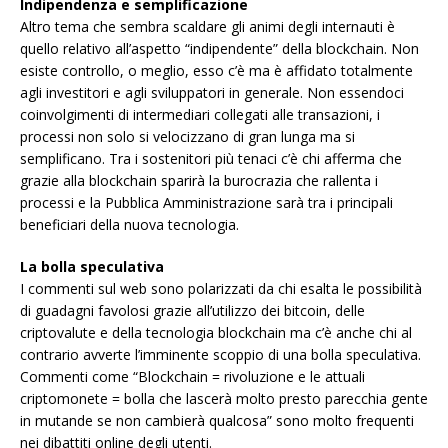
Indipendenza e semplificazione
Altro tema che sembra scaldare gli animi degli internauti è
quello relativo all’aspetto “indipendente” della blockchain. Non
esiste controllo, o meglio, esso c’è ma è affidato totalmente
agli investitori e agli sviluppatori in generale. Non essendoci
coinvolgimenti di intermediari collegati alle transazioni, i
processi non solo si velocizzano di gran lunga ma si
semplificano. Tra i sostenitori più tenaci c’è chi afferma che
grazie alla blockchain sparirà la burocrazia che rallenta i
processi e la Pubblica Amministrazione sarà tra i principali
beneficiari della nuova tecnologia.
La bolla speculativa
I commenti sul web sono polarizzati da chi esalta le possibilità
di guadagni favolosi grazie all’utilizzo dei bitcoin, delle
criptovalute e della tecnologia blockchain ma c’è anche chi al
contrario avverte l’imminente scoppio di una bolla speculativa.
Commenti come “Blockchain = rivoluzione e le attuali
criptomonete = bolla che lascerà molto presto parecchia gente
in mutande se non cambierà qualcosa” sono molto frequenti
nei dibattiti online degli utenti.