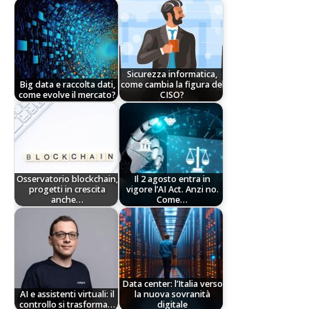
Sicurezza informatica,
Big data e raccolta dati,
come cambia la figura del
come evolve il mercato?
CISO?
Osservatorio blockchain,
Il 2 agosto entra in
progetti in crescita
vigore l’AI Act. Anzi no.
anche…
Come…
Data center: l’Italia verso
AI e assistenti virtuali: il
la nuova sovranità
controllo si trasforma…
digitale