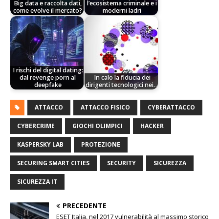
Big data e raccolta dati,
l’ecosistema criminale e i
come evolve il mercato?
moderni ladri
I rischi del digital dating:
dal revenge porn al
In calo la fiducia dei
deepfake
dirigenti tecnologici nei…
ATTACCO
ATTACCO FISICO
CYBERATTACCO
CYBERCRIME
GIOCHI OLIMPICI
HACKER
KASPERSKY LAB
PROTEZIONE
SECURING SMART CITIES
SECURITY
SICUREZZA
SICUREZZA IT
PRECEDENTE
ESET Italia, nel 2017 vulnerabilità al massimo storico