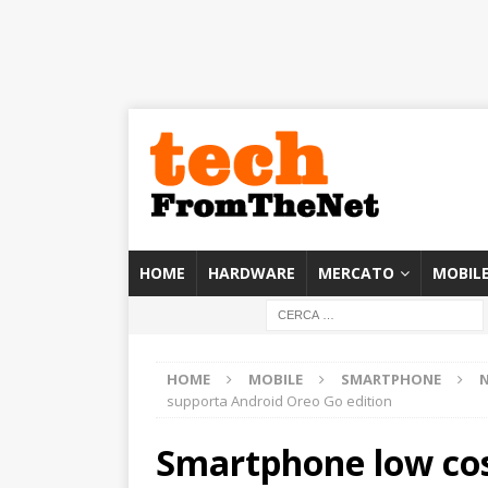
HOME
HARDWARE
MERCATO
MOBIL
HOME
MOBILE
SMARTPHONE
supporta Android Oreo Go edition
Smartphone low co