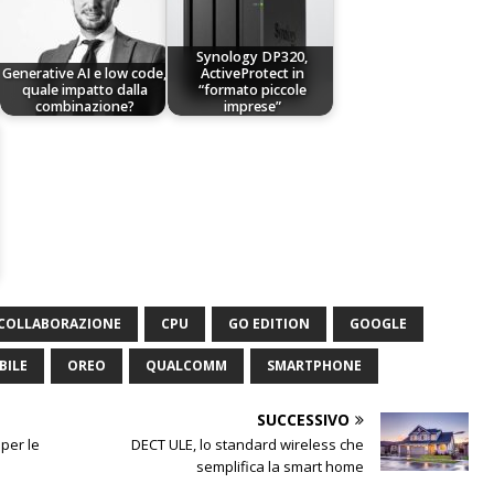
Synology DP320,
Generative AI e low code,
ActiveProtect in
quale impatto dalla
“formato piccole
combinazione?
imprese”
COLLABORAZIONE
CPU
GO EDITION
GOOGLE
BILE
OREO
QUALCOMM
SMARTPHONE
SUCCESSIVO
per le
DECT ULE, lo standard wireless che
semplifica la smart home