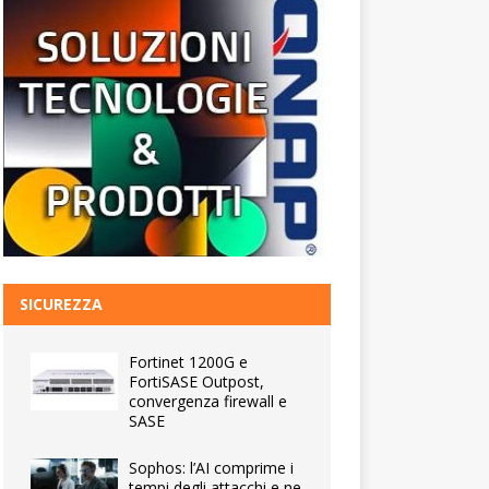
SICUREZZA
Fortinet 1200G e
FortiSASE Outpost,
convergenza firewall e
SASE
Sophos: l’AI comprime i
tempi degli attacchi e ne