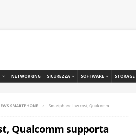
E
NETWORKING
SICUREZZA
SOFTWARE
STORAGE
NEWS SMARTPHONE
Smartphone low cost, Qualcomm
st, Qualcomm supporta