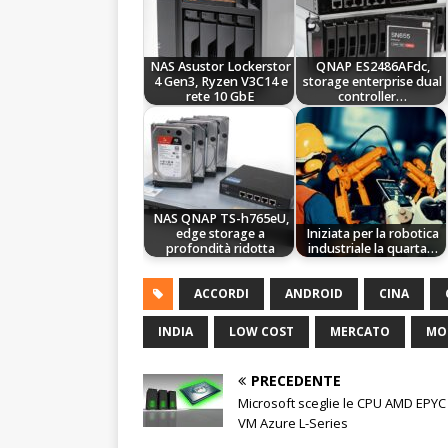
NAS Asustor Lockerstor
QNAP ES2486AFdc,
4 Gen3, Ryzen V3C14 e
storage enterprise dual
rete 10 GbE
controller…
NAS QNAP TS-h765eU,
edge storage a
Iniziata per la robotica
profondità ridotta
industriale la quarta…
ACCORDI
ANDROID
CINA
INDIA
LOW COST
MERCATO
MO
PRECEDENTE
Microsoft sceglie le CPU AMD EPYC 
VM Azure L-Series