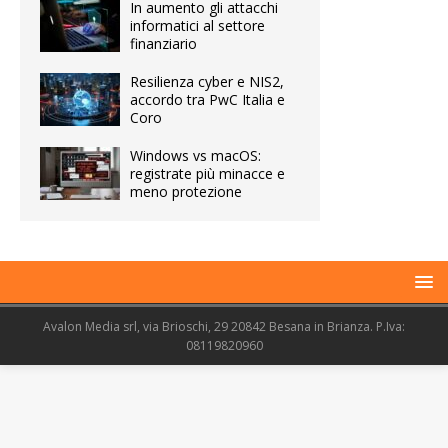
In aumento gli attacchi
informatici al settore
finanziario
Resilienza cyber e NIS2,
accordo tra PwC Italia e
Coro
Windows vs macOS:
registrate più minacce e
meno protezione
Avalon Media srl, via Brioschi, 29 20842 Besana in Brianza. P.Iva:
08119820960