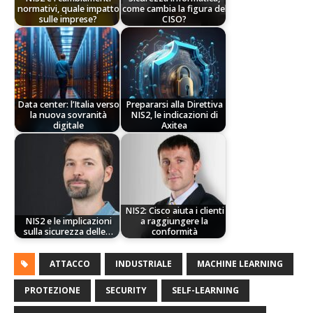
normativi, quale impatto
come cambia la figura del
sulle imprese?
CISO?
Data center: l’Italia verso
Prepararsi alla Direttiva
la nuova sovranità
NIS2, le indicazioni di
digitale
Axitea
NIS2: Cisco aiuta i clienti
NIS2 e le implicazioni
a raggiungere la
sulla sicurezza delle…
conformità
ATTACCO
INDUSTRIALE
MACHINE LEARNING
PROTEZIONE
SECURITY
SELF-LEARNING