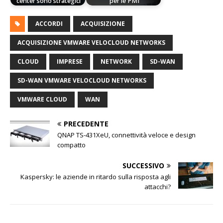
center sono strategici
per le PMI
ACCORDI
ACQUISIZIONE
ACQUISIZIONE VMWARE VELOCLOUD NETWORKS
CLOUD
IMPRESE
NETWORK
SD-WAN
SD-WAN VMWARE VELOCLOUD NETWORKS
VMWARE CLOUD
WAN
PRECEDENTE
QNAP TS-431XeU, connettività veloce e design
compatto
SUCCESSIVO
Kaspersky: le aziende in ritardo sulla risposta agli
attacchi?