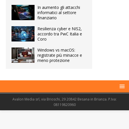
In aumento gli attacchi
informatici al settore
finanziario
Resilienza cyber e NIS2,
accordo tra PwC Italia e
Coro
Windows vs macOS:
registrate più minacce e
meno protezione
Avalon Media srl, via Brioschi, 29 20842 Besana in Brianza. P.Iva:
08119820960