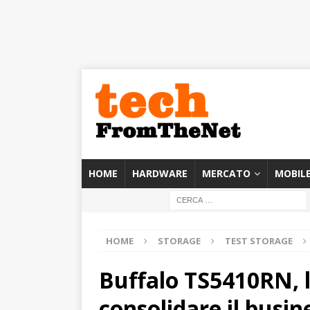
HOME
HARDWARE
MERCATO
MOBIL
HOME
STORAGE
TEST STORAGE
Buffalo TS5410RN, l
consolidare il busin