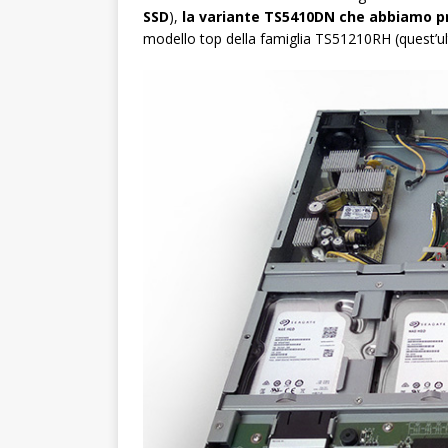
SSD
),
la variante TS5410DN che abbiamo p
modello top della famiglia TS51210RH (quest’ul