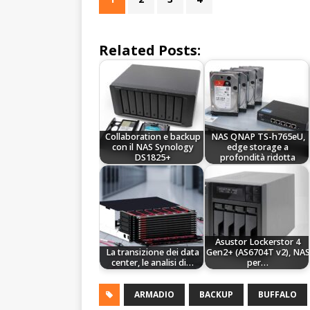
Related Posts:
Collaboration e backup
NAS QNAP TS-h765eU,
con il NAS Synology
edge storage a
DS1825+
profondità ridotta
Asustor Lockerstor 4
La transizione dei data
Gen2+ (AS6704T v2), NAS
center, le analisi di…
per…
ARMADIO
BACKUP
BUFFALO