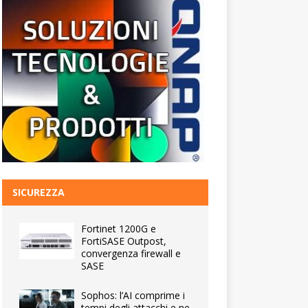
SICUREZZA
Fortinet 1200G e
FortiSASE Outpost,
convergenza firewall e
SASE
Sophos: l’AI comprime i
tempi degli attacchi e ne