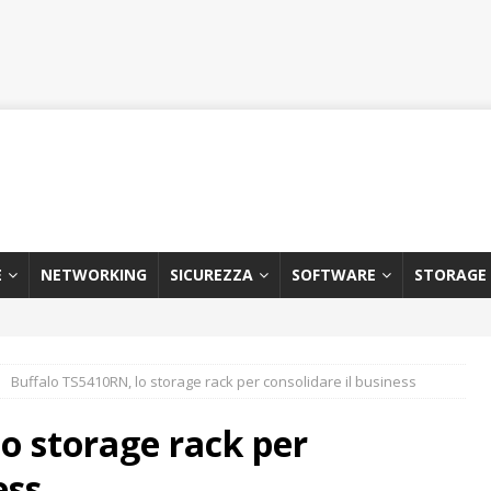
E
NETWORKING
SICUREZZA
SOFTWARE
STORAGE
Buffalo TS5410RN, lo storage rack per consolidare il business
o storage rack per
ess