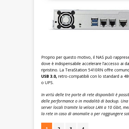
Proprio per questo motivo, il NAS può rappres
dove è indispensabile accelerare l’accesso ai d
ripristino. La TeraStation 5410RN offre comu
USB 3.0,
retro-compatibili con lo standard a 4
o UPS.
In virtù delle tre porte di rete disponibili è poss
delle performance o in modalità di backup. Una 
server locali tramite la veloce LAN a 10 Gbit, me
la rete in caso di anomalie o per raggiungere sot
1
2
3
4