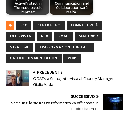
ActiveProtect in
Communication and
“formato piccole
Collaboration sarà
imprese”
realtà?
3CX
CENTRALINO
CONNETTIVITÀ
INTERVISTA
PBX
SMAU
SMAU 2017
STRATEGIE
TRASFORMAZIONE DIGITALE
UNIFIED COMMUNICATION
VOIP
PRECEDENTE
G DATA a Smau, intervista al Country Manager
Giulio Vada
SUCCESSIVO
Samsung: la sicurezza informatica va affrontata in
modo sistemico