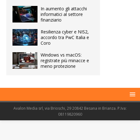
In aumento gli attacchi
informatici al settore
finanziario
Resilienza cyber e NIS2,
accordo tra PwC Italia e
Coro
Windows vs macOS:
registrate più minacce e
meno protezione
Avalon Media srl, via Brioschi, 29 20842 Besana in Brianza. P.Iva:
08119820960