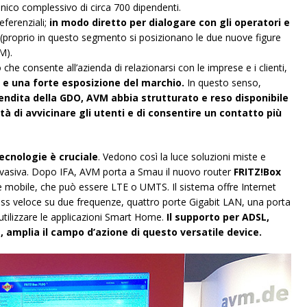
anico complessivo di circa 700 dipendenti.
eferenziali;
in modo diretto per dialogare con gli operatori e
(proprio in questo segmento si posizionano le due nuove figure
M).
 che consente all’azienda di relazionarsi con le imprese e i clienti,
 e una forte esposizione del marchio.
In questo senso,
vendita della GDO, AVM abbia strutturato e reso disponibile
ntà di avvicinare gli utenti e di consentire un contatto più
tecnologie è cruciale
. Vedono così la luce soluzioni miste e
pervasiva. Dopo IFA, AVM porta a Smau il nuovo router
FRITZ!Box
e mobile, che può essere LTE o UMTS. Il sistema offre Internet
less veloce su due frequenze, quattro porte Gigabit LAN, una porta
utilizzare le applicazioni Smart Home.
Il supporto per ADSL,
, amplia il campo d’azione di questo versatile device.