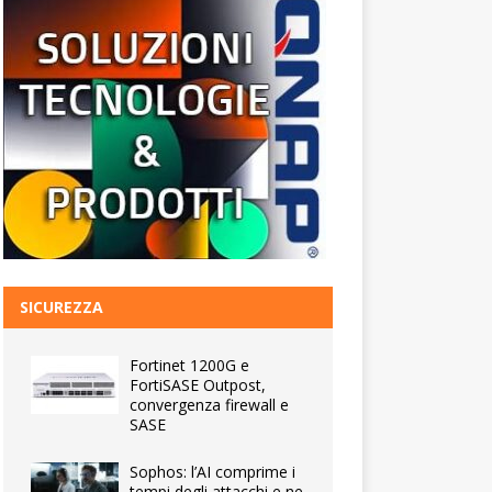
SICUREZZA
Fortinet 1200G e
FortiSASE Outpost,
convergenza firewall e
SASE
Sophos: l’AI comprime i
tempi degli attacchi e ne