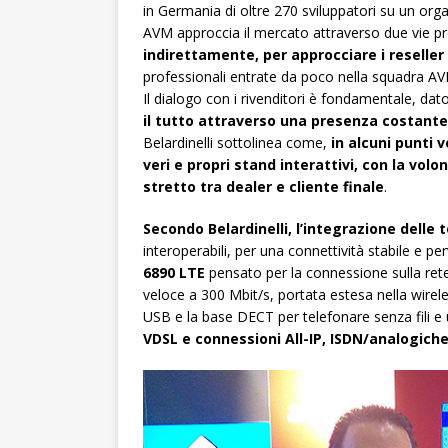
in Germania di oltre 270 sviluppatori su un org
AVM approccia il mercato attraverso due vie pr
indirettamente, per approcciare i reseller
professionali entrate da poco nella squadra AV
Il dialogo con i rivenditori è fondamentale, dato
il tutto attraverso una presenza costante
Belardinelli sottolinea come,
in alcuni punti 
veri e propri stand interattivi, con la volo
stretto tra dealer e cliente finale
.
Secondo Belardinelli, l’integrazione delle 
interoperabili, per una connettività stabile e 
6890 LTE
pensato per la connessione sulla ret
veloce a 300 Mbit/s, portata estesa nella wire
USB e la base DECT per telefonare senza fili e 
VDSL e connessioni All-IP, ISDN/analogiche