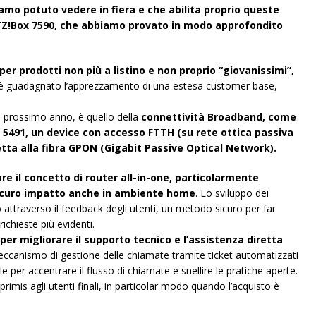
amo potuto vedere in fiera e che abilita proprio queste
TZ!Box 7590, che abbiamo provato in modo approfondito
r prodotti non più a listino e non proprio “giovanissimi”,
i è guadagnato l’apprezzamento di una estesa customer base,
l prossimo anno, è quello della
connettività Broadband, come
 5491, un device con accesso FTTH (su rete ottica passiva
tta alla fibra GPON (Gigabit Passive Optical Network).
e il concetto di router all-in-one, particolarmente
 sicuro impatto anche in ambiente home
. Lo sviluppo dei
attraverso il feedback degli utenti, un metodo sicuro per far
ichieste più evidenti.
per migliorare il supporto tecnico e l’assistenza diretta
canismo di gestione delle chiamate tramite ticket automatizzati
 per accentrare il flusso di chiamate e snellire le pratiche aperte.
primis agli utenti finali, in particolar modo quando l’acquisto è