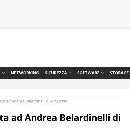
E
NETWORKING
SICUREZZA
SOFTWARE
STORAGE
sta ad Andrea Belardinelli di AVM Italia
ta ad Andrea Belardinelli di