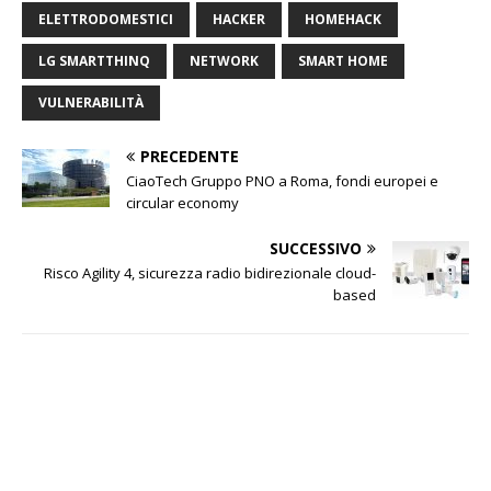
ELETTRODOMESTICI
HACKER
HOMEHACK
LG SMARTTHINQ
NETWORK
SMART HOME
VULNERABILITÀ
PRECEDENTE
CiaoTech Gruppo PNO a Roma, fondi europei e
circular economy
SUCCESSIVO
Risco Agility 4, sicurezza radio bidirezionale cloud-
based