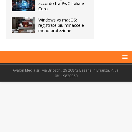
accordo tra PwC Italia e
Coro
Windows vs macOS:
registrate più minacce e
meno protezione
Avalon Media srl, via Brioschi, 29 20842 Besana in Brianza. P.Iva:
08119820960