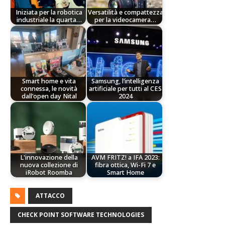
Iniziata per la robotica
Versatilità e compattezza
industriale la quarta…
per la videocamera…
Smart home e vita
Samsung, l’intelligenza
connessa, le novità
artificiale per tutti al CES
dall’open day Nital
2024
L'innovazione della
AVM FRITZ! a IFA 2023:
nuova collezione di
fibra ottica, Wi-Fi 7 e
iRobot Roomba
Smart Home
ATTACCO
CHECK POINT SOFTWARE TECHNOLOGIES