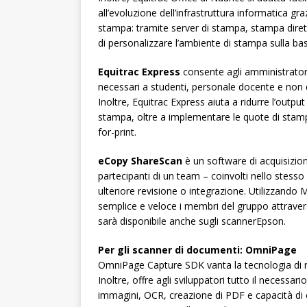
all’evoluzione dell’infrastruttura informatica grazi
stampa: tramite server di stampa, stampa diret
di personalizzare l’ambiente di stampa sulla bas
Equitrac Express
consente agli amministratori
necessari a studenti, personale docente e non do
Inoltre, Equitrac Express aiuta a ridurre l’output
stampa, oltre a implementare le quote di stamp
for-print.
eCopy ShareScan
è un software di acquisizione
partecipanti di un team – coinvolti nello stess
ulteriore revisione o integrazione. Utilizzando
semplice e veloce i membri del gruppo attraver
sarà disponibile anche sugli scannerEpson.
Per gli scanner di documenti: OmniPage
OmniPage Capture SDK vanta la tecnologia di ri
Inoltre, offre agli sviluppatori tutto il necessari
immagini, OCR, creazione di PDF e capacità di c