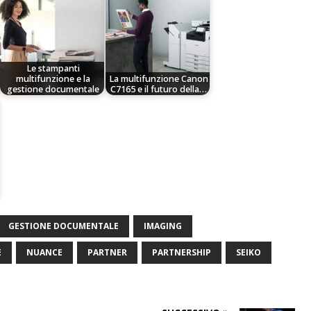
Le stampanti
multifunzione e la
La multifunzione Canon
gestione documentale
C7165 e il futuro della…
GESTIONE DOCUMENTALE
IMAGING
E
NUANCE
PARTNER
PARTNERSHIP
SEIKO