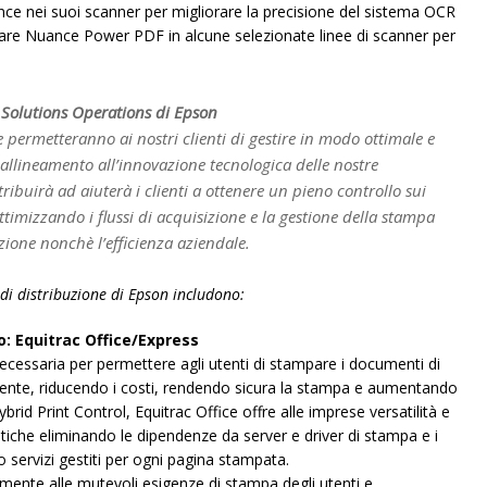
ce nei suoi scanner per migliorare la precisione del sistema OCR
ftware Nuance Power PDF in alcune selezionate linee di scanner per
g Solutions Operations di Epson
 permetteranno ai nostri clienti di gestire in modo ottimale e
n allineamento all’innovazione tecnologica delle nostre
ibuirà ad aiuterà i clienti a ottenere un pieno controllo sui
timizzando i flussi di acquisizione e la gestione della stampa
zione nonchè l’efficienza aziendale.
 di distribuzione di Epson includono:
: Equitrac Office/Express
à necessaria per permettere agli utenti di stampare i documenti di
gente, riducendo i costi, rendendo sicura la stampa e aumentando
Hybrid Print Control, Equitrac Office offre alle imprese versatilità e
atiche eliminando le dipendenze da server e driver di stampa e i
so servizi gestiti per ogni pagina stampata.
ilmente alle mutevoli esigenze di stampa degli utenti e