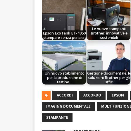
Le nuove stampanti
Epson EcoTank ET-4950,
Brother: innovative e
stampare senza pensieri
sostenibili
Un nuovo stabilimento
Gestione documentale, le
per la produzione di
soluzioni Brother per gli
testine…
uffici
ACCORDI
ACCORDO
EPSON
IMAGING DOCUMENTALE
MULTIFUNZION
STAMPANTE