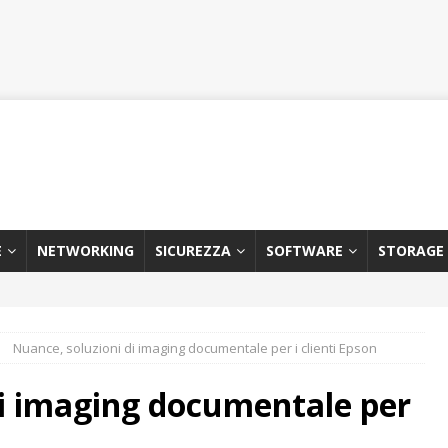
E
NETWORKING
SICUREZZA
SOFTWARE
STORAGE
Nuance, soluzioni di imaging documentale per i clienti Epson
di imaging documentale per