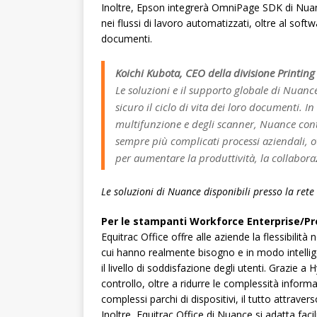
Inoltre, Epson integrerà OmniPage SDK di Nuan
nei flussi di lavoro automatizzati, oltre al so
documenti.
Koichi Kubota, CEO della divisione Printin
Le soluzioni e il supporto globale di Nuance
sicuro il ciclo di vita dei loro documenti. I
multifunzione e degli scanner, Nuance contr
sempre più complicati processi aziendali, ot
per aumentare la produttività, la collabora
Le soluzioni di Nuance disponibili presso la rete
Per le stampanti Workforce Enterprise/Pro
Equitrac Office offre alle aziende la flessibilit
cui hanno realmente bisogno e in modo intelli
il livello di soddisfazione degli utenti. Grazie a 
controllo, oltre a ridurre le complessità inform
complessi parchi di dispositivi, il tutto attraver
Inoltre, Equitrac Office di Nuance si adatta fac