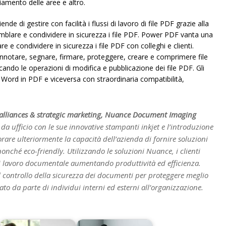
ciamento delle aree e altro.
 di gestire con facilità i flussi di lavoro di file PDF grazie alla
emblare e condividere in sicurezza i file PDF. Power PDF vanta una
 e condividere in sicurezza i file PDF con colleghi e clienti.
er annotare, segnare, firmare, proteggere, creare e comprimere file
ndo le operazioni di modifica e pubblicazione dei file PDF. Gli
 Word in PDF e viceversa con straordinaria compatibilità,
l alliances & strategic marketing, Nuance Document Imaging
da ufficio con le sue innovative stampanti inkjet e l’introduzione
rare ulteriormente la capacità dell’azienda di fornire soluzioni
nonché eco-friendly. Utilizzando le soluzioni Nuance, i clienti
 di lavoro documentale aumentando produttività ed efficienza.
l controllo della sicurezza dei documenti per proteggere meglio
to da parte di individui interni ed esterni all’organizzazione.