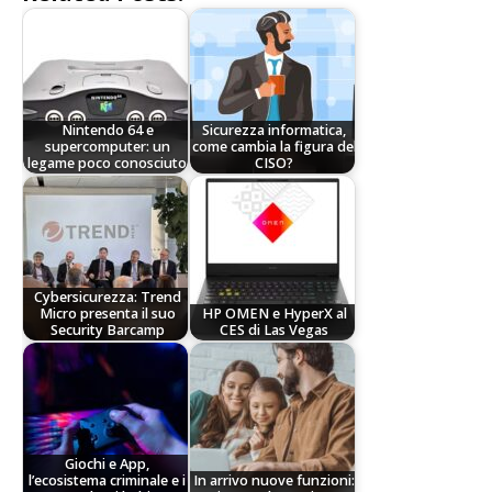
Nintendo 64 e
Sicurezza informatica,
supercomputer: un
come cambia la figura del
legame poco conosciuto
CISO?
Cybersicurezza: Trend
Micro presenta il suo
HP OMEN e HyperX al
Security Barcamp
CES di Las Vegas
Giochi e App,
l’ecosistema criminale e i
In arrivo nuove funzioni: