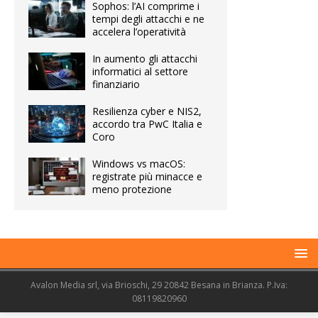
Sophos: l’AI comprime i
tempi degli attacchi e ne
accelera l’operatività
In aumento gli attacchi
informatici al settore
finanziario
Resilienza cyber e NIS2,
accordo tra PwC Italia e
Coro
Windows vs macOS:
registrate più minacce e
meno protezione
Avalon Media srl, via Brioschi, 29 20842 Besana in Brianza. P.Iva:
08119820960