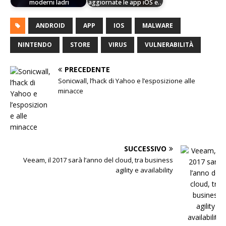
moderni ladri
aggiornate le app iOS e…
ANDROID
APP
IOS
MALWARE
NINTENDO
STORE
VIRUS
VULNERABILITÀ
PRECEDENTE
Sonicwall, l’hack di Yahoo e l’esposizione alle
minacce
SUCCESSIVO
Veeam, il 2017 sarà l’anno del cloud, tra business
agility e availability