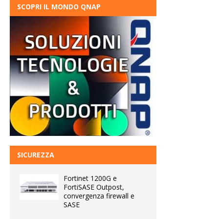
SCOPRI IL MONDO QNAP
SICUREZZA
Fortinet 1200G e
FortiSASE Outpost,
convergenza firewall e
SASE