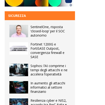
SICUREZZA
SentinelOne, risposta
‘closed-loop’ per il SOC
autonomo
Fortinet 1200G e
FortiSASE Outpost,
convergenza firewall e
SASE
Sophos: l’AI comprime i
tempi degli attacchi e ne
accelera l’operatività
In aumento gli attacchi
informatici al settore
finanziario
Resilienza cyber e NIS2,
accordo tra PwC Italia e