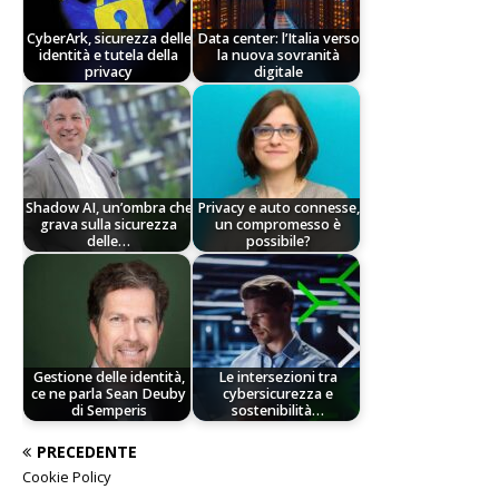
CyberArk, sicurezza delle
Data center: l’Italia verso
identità e tutela della
la nuova sovranità
privacy
digitale
Shadow AI, un’ombra che
Privacy e auto connesse,
grava sulla sicurezza
un compromesso è
delle…
possibile?
Gestione delle identità,
Le intersezioni tra
ce ne parla Sean Deuby
cybersicurezza e
di Semperis
sostenibilità…
PRECEDENTE
Cookie Policy