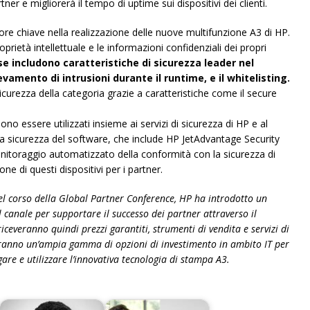
tner e migliorerà il tempo di uptime sui dispositivi dei clienti.
ore chiave nella realizzazione delle nuove multifunzione A3 di HP.
roprietà intellettuale e le informazioni confidenziali dei propri
 includono caratteristiche di sicurezza leader nel
vamento di intrusioni durante il runtime, e il whitelisting.
urezza della categoria grazie a caratteristiche come il secure
no essere utilizzati insieme ai servizi di sicurezza di HP e al
la sicurezza del software, che include HP JetAdvantage Security
onitoraggio automatizzato della conformità con la sicurezza di
ne di questi dispositivi per i partner.
nel corso della Global Partner Conference, HP ha introdotto un
 canale per supportare il successo dei partner attraverso il
riceveranno quindi prezzi garantiti, strumenti di vendita e servizi di
riranno un’ampia gamma di opzioni di investimento in ambito IT per
agare e utilizzare l’innovativa tecnologia di stampa A3.