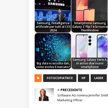
Samsung, l’intelligenza
Smartphone Samsung
artificiale per tutti al CES
Galaxy Z Flip7 e la nuova
2024
FlexWindow
Samsung Galaxy Serie A,
Big data e raccolta dati,
in arrivo due nuovi
come evolve il mercato?
smartphone
FOTOCOPIATRICE
HP
LASER
PRECEDENTE
Software AG nomina Jennifer Smit
Marketing Officer