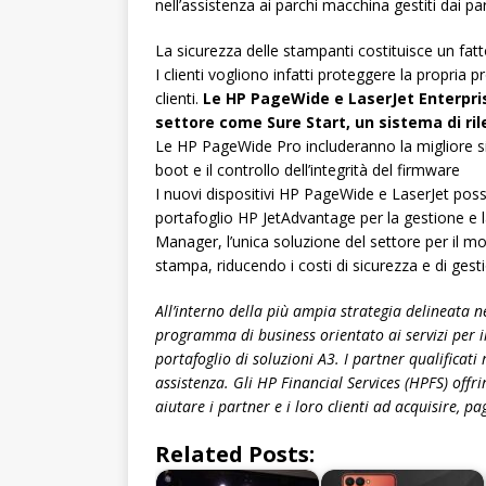
nell’assistenza ai parchi macchina gestiti dai par
La sicurezza delle stampanti costituisce un fatt
I clienti vogliono infatti proteggere la propria p
clienti.
Le HP PageWide e LaserJet Enterprise
settore come Sure Start, un sistema di rile
Le HP PageWide Pro includeranno la migliore sic
boot e il controllo dell’integrità del firmware
I nuovi dispositivi HP PageWide e LaserJet posso
portafoglio HP JetAdvantage per la gestione e 
Manager, l’unica soluzione del settore per il m
stampa, riducendo i costi di sicurezza e di gestio
All’interno della più ampia strategia delineata 
programma di business orientato ai servizi per il
portafoglio di soluzioni A3. I partner qualificati 
assistenza. Gli HP Financial Services (HPFS) off
aiutare i partner e i loro clienti ad acquisire, p
Related Posts: