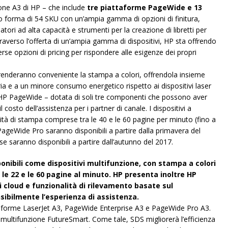
one A3 di HP – che include
tre piattaforme PageWide e 13
to forma di 54 SKU con un’ampia gamma di opzioni di finitura,
atori ad alta capacità e strumenti per la creazione di libretti per
Attraverso l’offerta di un’ampia gamma di dispositivi, HP sta offrendo
verse opzioni di pricing per rispondere alle esigenze dei propri
enderanno conveniente la stampa a colori, offrendola insieme
ria e a un minore consumo energetico rispetto ai dispositivi laser
di HP PageWide – dotata di soli tre componenti che possono aver
 costo dell’assistenza per i partner di canale. I dispositivi a
ità di stampa comprese tra le 40 e le 60 pagine per minuto (fino a
 PageWide Pro saranno disponibili a partire dalla primavera del
 saranno disponibili a partire dall’autunno del 2017.
ibili come dispositivi multifunzione, con stampa a colori
e 22 e le 60 pagine al minuto. HP presenta inoltre HP
 cloud e funzionalità di rilevamento basate sul
sibilmente l’esperienza di assistenza.
taforme LaserJet A3, PageWide Enterprise A3 e PageWide Pro A3.
 multifunzione FutureSmart. Come tale, SDS migliorerà l’efficienza