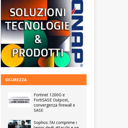
SICUREZZA
Fortinet 1200G e
FortiSASE Outpost,
convergenza firewall e
SASE
Sophos: l’AI comprime i
tempi degli attacchi e ne