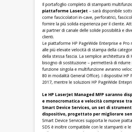
Il portafoglio completo di stampanti multifunzi
piattaforme LaserJet
– sarà disponibile sot
come fascicolatori in-cave, perforatrici, fascicol
fornire la più solida esperienza per il cliente. 
ai partner di canale delle solide possibilità e di
clienti.
Le piattaforme HP PageWide Enterprise e Pro r
alle più elevate velocità di stampa della catego
della stessa fascia. La semplice architettura 
bisogno di sostituzione – permetterà di ridurre il
funzione singola e multifunzione avranno veloc
80 in modalità General Office). I dispositivi HP
2017, mentre le soluzioni HP PageWide Enteprise
Le HP LaserJet Managed MFP saranno dispon
e monocromatica e velocità comprese tra l
Smart Device Services, un set di strumenti
dispositivo, progettato per migliorare sen
Smart Device Services supporta le nuove piat
SDS è inoltre compatibile con le stampanti e le