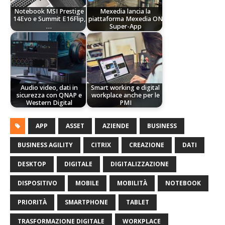
Notebook MSI Prestige
Mexedia lancia la
14Evo e Summit E16Flip,
piattaforma Mexedia ON
…
Super-App
Audio video, dati in
Smart working e digital
sicurezza con QNAP e
workplace anche per le
Western Digital
PMI
APP
ASSET
AZIENDE
BUSINESS
BUSINESS AGILITY
CITRIX
CREAZIONE
DATI
DESKTOP
DIGITALE
DIGITALIZZAZIONE
DISPOSITIVO
MOBILE
MOBILITÀ
NOTEBOOK
PRIORITÀ
SMARTPHONE
TABLET
TRASFORMAZIONE DIGITALE
WORKPLACE