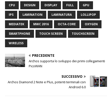
CPU
DESIGN
DISPLAY
FULL
GPU
IPS
LAMINATION
LAMINATURA
LOLLIPOP
MEDIATEK
MWC 2016
OCTA-CORE
OXYGEN
SMARTPHONE
TOUCH SCREEN
TOUCHSCREEN
WIRELESS
PRECEDENTE
Archos supporta lo sviluppo dei primi collegamenti
PicoWAN
SUCCESSIVO
Archos Diamond 2 Note e Plus, potenti terminali con
Android 6.0