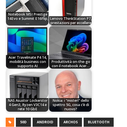
Notebook MSI Prestige
14Evo e Summit E16Flip,
Lenovo ThinkStation P7,
…
prestazioni per eccellere
Acer Travelmate P4 14,
mobilità business con
Produttività on-the-go
supporto AI
con il notebook Acer…
NAS Asustor Lockerstor
Nokia: i “misteri” dello
4 Gen3, Ryzen V3C14 e
spettro 5G, cosa c’è di
rete 10 GbE
nuovo?
50D
ANDROID
ARCHOS
BLUETOOTH