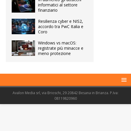
informatici al settore
finanziario
Resilienza cyber e NIS2,
accordo tra PwC Italia e
Coro
Windows vs macOS:
registrate più minacce e
meno protezione
Avalon Media srl, via Brioschi, 29 20842 Besana in Brianza. P.Iva:
08119820960