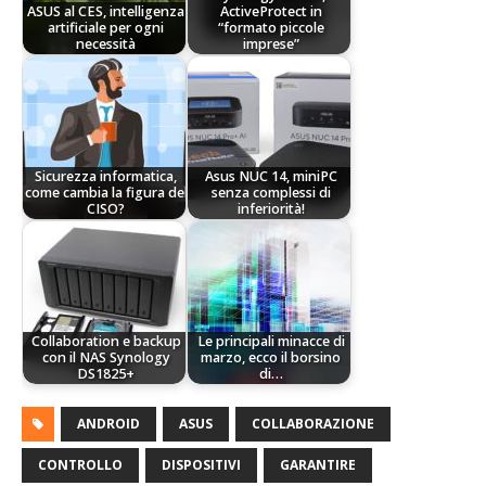
ASUS al CES, intelligenza
ActiveProtect in
artificiale per ogni
“formato piccole
necessità
imprese”
Sicurezza informatica,
Asus NUC 14, miniPC
come cambia la figura del
senza complessi di
CISO?
inferiorità!
Collaboration e backup
Le principali minacce di
con il NAS Synology
marzo, ecco il borsino
DS1825+
di…
ANDROID
ASUS
COLLABORAZIONE
CONTROLLO
DISPOSITIVI
GARANTIRE