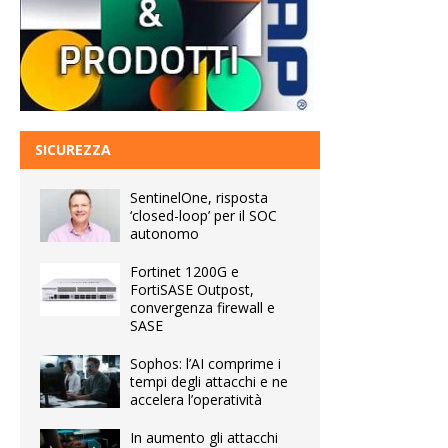
SICUREZZA
SentinelOne, risposta
‘closed-loop’ per il SOC
autonomo
Fortinet 1200G e
FortiSASE Outpost,
convergenza firewall e
SASE
Sophos: l’AI comprime i
tempi degli attacchi e ne
accelera l’operatività
In aumento gli attacchi