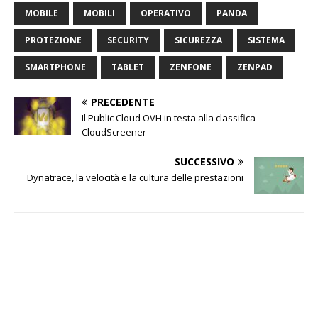
MOBILE
MOBILI
OPERATIVO
PANDA
PROTEZIONE
SECURITY
SICUREZZA
SISTEMA
SMARTPHONE
TABLET
ZENFONE
ZENPAD
PRECEDENTE
Il Public Cloud OVH in testa alla classifica
CloudScreener
SUCCESSIVO
Dynatrace, la velocità e la cultura delle prestazioni