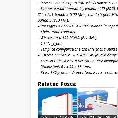
– Internet via LTE: up to 150 Mbit/s downstream
– Supporto multi banda: 6 frequenze LTE (FDD):
(2.1 GHz), banda 8 (900 MHz), banda 5 (850 MHz
banda 5 (850 MHz)
– Passaggio a GSM/EDGE/GPRS quando la copertu
– Abilitazione roaming
– Wireless N a 450 Mbit/s (2.4 GHz)
– 1 LAN gigabit
– Semplice configurazione con interfaccia utente m
– Sistema operativo FRITZ!OS 6.40 (nuovo design) 
– Accesso remoto e VPN per connettersi ovunque
– Dimensioni: 64 x 99 x 134 mm
– Peso: 170 grammi di peso (senza cavo e alimen
Related Posts:
AVM FRITZ! a IFA 2023:
AVM Fritz!Box 5690 Pro,