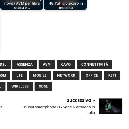
novità AVM per fibra
4G, l’ufficio sicuro in
ottica e…
mobilità
DSL
ASSENZA
AVM
CAVO
CONNETTIVITÀ
GSM
LTE
MOBILE
NETWORK
OFFICE
RETI
L
WIRELESS
XDSL
SUCCESSIVO
er
I nuovi smartphone LG Serie K arrivano in
Italia