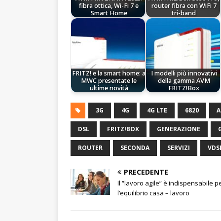
fibra ottica, Wi-Fi 7 e
router fibra con WiFi 7
Smart Home
tri-band
FRITZ! e la smart home: a
I modelli più innovativi
MWC presentate le
della gamma AVM
ultime novità
FRITZ!Box
3G
4G
4G LTE
6820
A
DSL
FRITZ!BOX
GENERAZIONE
ROUTER
SECONDA
SERVIZI
VDS
PRECEDENTE
Il “lavoro agile” è indispensabile p
l’equilibrio casa – lavoro