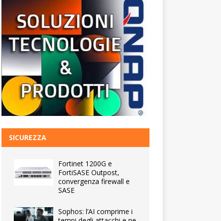
SICUREZZA
Fortinet 1200G e
FortiSASE Outpost,
convergenza firewall e
SASE
Sophos: l’AI comprime i
tempi degli attacchi e ne