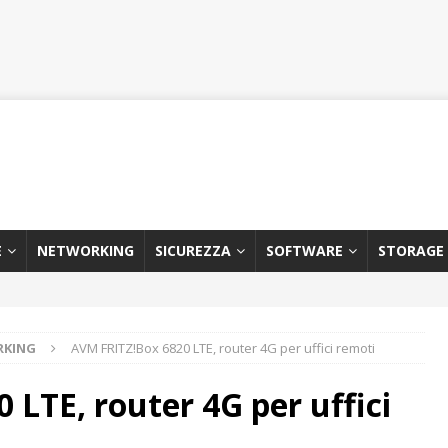
E
NETWORKING
SICUREZZA
SOFTWARE
STORAGE
RKING
AVM FRITZ!Box 6820 LTE, router 4G per uffici remoti
LTE, router 4G per uffici