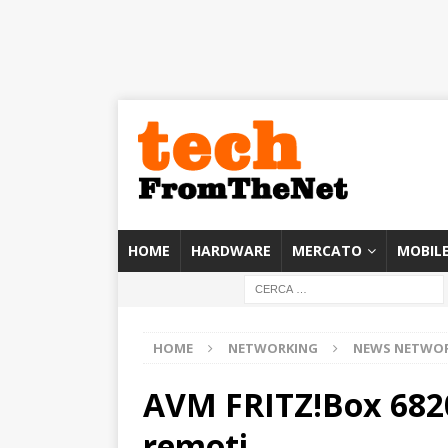
HOME
HARDWARE
MERCATO
MOBIL
HOME
NETWORKING
NEWS NETWO
AVM FRITZ!Box 6820 
remoti