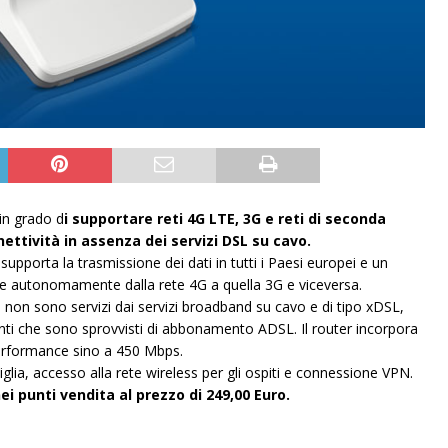
in grado d
i supportare reti 4G LTE, 3G e reti di seconda
ttività in assenza dei servizi DSL su cavo.
upporta la trasmissione dei dati in tutti i Paesi europei e un
re autonomamente dalla rete 4G a quella 3G e viceversa.
 che non sono servizi dai servizi broadband su cavo e di tipo xDSL,
ti che sono sprovvisti di abbonamento ADSL. Il router incorpora
erformance sino a 450 Mbps.
miglia, accesso alla rete wireless per gli ospiti e connessione VPN.
i punti vendita al prezzo di 249,00 Euro.