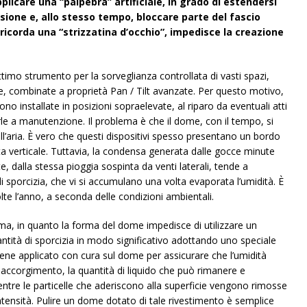
pplicare una “palpebra” artificiale, in grado di estendersi
sione e, allo stesso tempo, bloccare parte del fascio
ricorda una “strizzatina d’occhio”, impedisce la creazione
mo strumento per la sorveglianza controllata di vasti spazi,
e, combinate a proprietà Pan / Tilt avanzate. Per questo motivo,
installate in posizioni sopraelevate, al riparo da eventuali atti
rle a manutenzione. Il problema è che il dome, con il tempo, si
ll’aria. È vero che questi dispositivi spesso presentano un bordo
uta verticale. Tuttavia, la condensa generata dalle gocce minute
e, dalla stessa pioggia sospinta da venti laterali, tende a
di sporcizia, che vi si accumulano una volta evaporata l’umidità. È
te l’anno, a seconda delle condizioni ambientali.
a, in quanto la forma del dome impedisce di utilizzare un
 quantità di sporcizia in modo significativo adottando uno speciale
ene applicato con cura sul dome per assicurare che l’umidità
e accorgimento, la quantità di liquido che può rimanere e
ntre le particelle che aderiscono alla superficie vengono rimosse
ntensità. Pulire un dome dotato di tale rivestimento è semplice