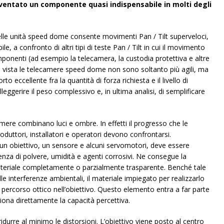
diventato un componente quasi indispensabile in molti degli
lle unità speed dome consente movimenti Pan / Tilt superveloci,
le, a confronto di altri tipi di teste Pan / Tilt in cui il movimento
onenti (ad esempio la telecamera, la custodia protettiva e altre
i vista le telecamere speed dome non sono soltanto più agili, ma
o eccellente fra la quantità di forza richiesta e il livello di
alleggerire il peso complessivo e, in ultima analisi, di semplificare
ere combinano luci e ombre. In effetti il progresso che le
oduttori, installatori e operatori devono confrontarsi.
 un obiettivo, un sensore e alcuni servomotori, deve essere
nza di polvere, umidità e agenti corrosivi. Ne consegue la
ateriale completamente o parzialmente trasparente. Benché tale
alle interferenze ambientali, il materiale impiegato per realizzarlo
ul percorso ottico nell’obiettivo. Questo elemento entra a far parte
iona direttamente la capacità percettiva.
idurre al minimo le distorsioni. L’obiettivo viene posto al centro