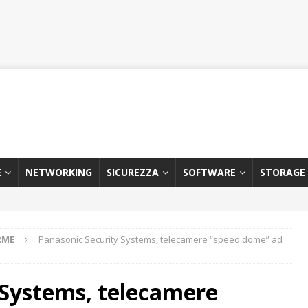
E
NETWORKING
SICUREZZA
SOFTWARE
STORAGE
RME
Panasonic Security Systems, telecamere “speed dome” ad
 Systems, telecamere