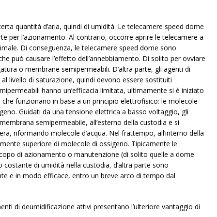
erta quantità d’aria, quindi di umidità. Le telecamere speed dome
e per l’azionamento. Al contrario, occorre aprire le telecamere a
ottimale. Di conseguenza, le telecamere speed dome sono
he può causare l’effetto dell’annebbiamento. Di solito per ovviare
gatura o membrane semipermeabili. D’altra parte, gli agenti di
al livello di saturazione, quindi devono essere sostituiti
ermeabili hanno un’efficacia limitata, ultimamente si è iniziato
, che funzionano in base a un principio elettrofisico: le molecole
eno. Guidati da una tensione elettrica a basso voltaggio, gli
membrana semipermeabile, all’esterno della custodia e si
ra, riformando molecole d’acqua. Nel frattempo, all’interno della
emente superiore di molecole di ossigeno. Tipicamente le
scopo di azionamento o manutenzione (di solito quelle a dome
costante di umidità nella custodia, d’altra parte sono
nte e in modo efficace, entro un breve arco di tempo dal
menti di deumidificazione attivi presentano l’ulteriore vantaggio di