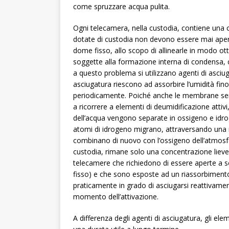
come spruzzare acqua pulita.
Ogni telecamera, nella custodia, contiene una c
dotate di custodia non devono essere mai apert
dome fisso, allo scopo di allinearle in modo 
soggette alla formazione interna di condensa, c
a questo problema si utilizzano agenti di asciu
asciugatura riescono ad assorbire l’umidità fino 
periodicamente. Poiché anche le membrane semip
a ricorrere a elementi di deumidificazione attivi
dell’acqua vengono separate in ossigeno e idrog
atomi di idrogeno migrano, attraversando una 
combinano di nuovo con l’ossigeno dell’atmosfe
custodia, rimane solo una concentrazione liev
telecamere che richiedono di essere aperte a 
fisso) e che sono esposte ad un riassorbimento 
praticamente in grado di asciugarsi reattivame
momento dell’attivazione.
A differenza degli agenti di asciugatura, gli ele