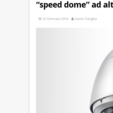
“speed dome” ad alt
22 Gennaio 2016
Karen Sangha