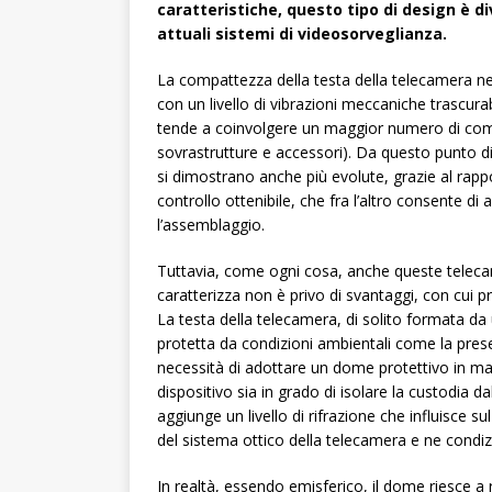
caratteristiche, questo tipo di design è 
attuali sistemi di videosorveglianza.
La compattezza della testa della telecamera ne
con un livello di vibrazioni meccaniche trascurabi
tende a coinvolgere un maggior numero di comp
sovrastrutture e accessori). Da questo punto d
si dimostrano anche più evolute, grazie al rapport
controllo ottenibile, che fra l’altro consente di 
l’assemblaggio.
Tuttavia, come ogni cosa, anche queste telecam
caratterizza non è privo di svantaggi, con cui pr
La testa della telecamera, di solito formata da
protetta da condizioni ambientali come la prese
necessità di adottare un dome protettivo in m
dispositivo sia in grado di isolare la custodia d
aggiunge un livello di rifrazione che influisce s
del sistema ottico della telecamera e ne condiz
In realtà, essendo emisferico, il dome riesce a r