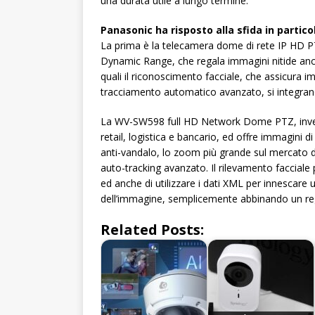
una durata utile a lungo termine.
Panasonic ha risposto alla sfida in parti
La prima è la telecamera dome di rete IP HD P
Dynamic Range, che regala immagini nitide anche 
quali il riconoscimento facciale, che assicura imma
tracciamento automatico avanzato, si integrano
La WV-SW598 full HD Network Dome PTZ, invece, è
retail, logistica e bancario, ed offre immagini d
anti-vandalo, lo zoom più grande sul mercato d
auto-tracking avanzato. Il rilevamento facciale 
ed anche di utilizzare i dati XML per innescare
dell’immagine, semplicemente abbinando un reg
Related Posts: