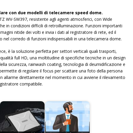
colare con due modelli di telecamere speed dome.
TZ WV-SW397, resistente agli agenti atmosferici, con Wide
in condizioni difficili di retroilluminazione. Funzioni importanti
gini nitide dei volti e invia i dati al registratore di rete, ed il
 nel corredo di funzioni indispensabili in una telecamera dome.
 la soluzione perfetta per settori verticali quali trasporti,
i qualità full HD, una moltitudine di specifiche tecniche in un design
ella sicurezza, rainwash coating, tecnologia di deumidificazione e
permette di regolare il focus per scattare una foto della persona
 un allarme direttamente nel momento in cui avviene il rilevamento
istratore compatibile.