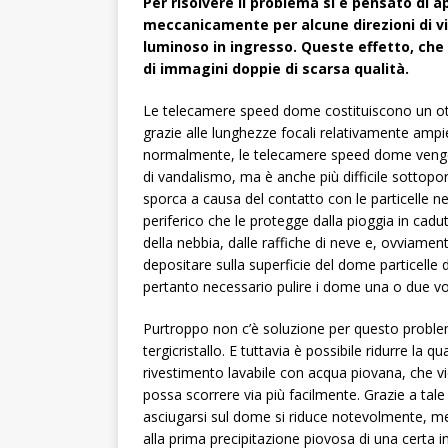
Per risolvere il problema si è pensato di a
meccanicamente per alcune direzioni di vi
luminoso in ingresso. Queste effetto, che 
di immagini doppie di scarsa qualità.
Le telecamere speed dome costituiscono un otti
grazie alle lunghezze focali relativamente ampi
normalmente, le telecamere speed dome vengono 
di vandalismo, ma è anche più difficile sottopo
sporca a causa del contatto con le particelle ne
periferico che le protegge dalla pioggia in cad
della nebbia, dalle raffiche di neve e, ovviament
depositare sulla superficie del dome particelle 
pertanto necessario pulire i dome una o due vol
Purtroppo non c’è soluzione per questo problem
tergicristallo. E tuttavia è possibile ridurre la
rivestimento lavabile con acqua piovana, che vi
possa scorrere via più facilmente. Grazie a tal
asciugarsi sul dome si riduce notevolmente, me
alla prima precipitazione piovosa di una certa i