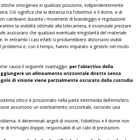
i ottiche omogenee in qualsiasi posizione, indipendentemente
ra. Ciò significa che la distanza tra l’obiettivo e il dome, e di
non cambiano durante i movimenti di brandeggio e regolazione
arantire la visibilità ottimale alla telecamera, è essenziale prestare
 assicurarsi che qualsiasi eventuale irregolarità del materiale
. In entrambi i casi infatti si produrrebbero distorsioni visibili
el problema e, con il tempo, hanno imparato a gestirlo nel modo
dome causa il seguente svantaggio:
per l’obiettivo della
ggiungere un allineamento orizzontale diretto senza
ngolo di visione viene parzialmente oscurato dalla custodia
sistema ottico è posizionato nella parte intermedia dell’emisfero.
visione assumono un orientamento orizzontale, secondo una
blema. A determinati angoli di visione, l’obiettivo e il dome non
e di immagini doppie, responsabili di un calo di prestazioni.