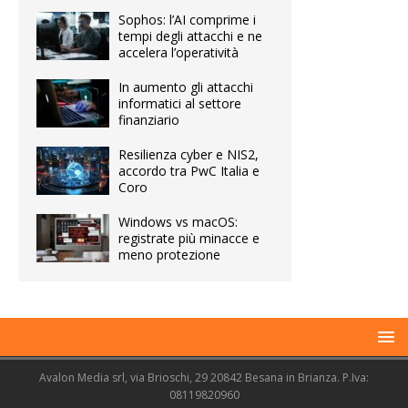
Sophos: l’AI comprime i
tempi degli attacchi e ne
accelera l’operatività
In aumento gli attacchi
informatici al settore
finanziario
Resilienza cyber e NIS2,
accordo tra PwC Italia e
Coro
Windows vs macOS:
registrate più minacce e
meno protezione
Avalon Media srl, via Brioschi, 29 20842 Besana in Brianza. P.Iva:
08119820960