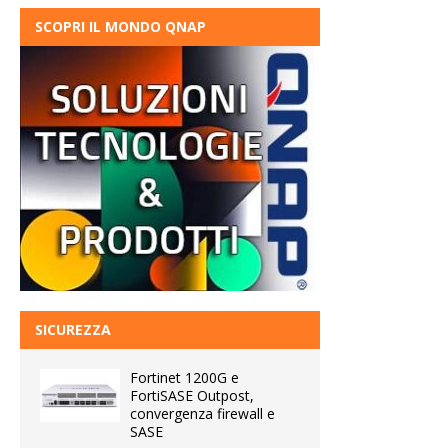
SCOPRI IL MONDO QNAP
SICUREZZA
Fortinet 1200G e
FortiSASE Outpost,
convergenza firewall e
SASE