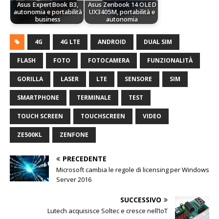
Asus ExpertBook B3,
Asus Zenbook 14 OLED
autonomia e portabilità
UX3405M, portabilità e
business
autonomia
4G
4G LTE
ANDROID
DUAL SIM
FLASH
FOTO
FOTOCAMERA
FUNZIONALITÀ
GORILLA
LASER
LTE
SENSORE
SIM
SMARTPHONE
TERMINALE
TEST
TOUCH SCREEN
TOUCHSCREEN
VIDEO
ZE500KL
ZENFONE
PRECEDENTE
Microsoft cambia le regole di licensing per Windows
Server 2016
SUCCESSIVO
Lutech acquisisce Soltec e cresce nell’IoT