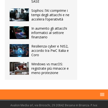
SASE
Sophos: l’AI comprime i
tempi degli attacchi e ne
accelera l’operatività
In aumento gli attacchi
informatici al settore
finanziario
Resilienza cyber e NIS2,
accordo tra PwC Italia e
Coro
Windows vs macOS:
registrate più minacce e
meno protezione
Avalon Media srl, via Brioschi, 29 20842 Besana in Brianza. P.Iva: