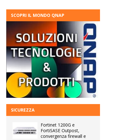
SCOPRI IL MONDO QNAP
SICUREZZA
Fortinet 1200G e
FortiSASE Outpost,
convergenza firewall e