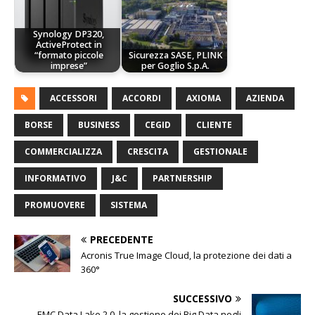
Synology DP320,
ActiveProtect in
“formato piccole
Sicurezza SASE, PLINK
imprese”
per Goglio S.p.A.
ACCESSORI
ACCORDI
AXIOMA
AZIENDA
BORSE
BUSINESS
CEGID
CLIENTE
COMMERCIALIZZA
CRESCITA
GESTIONALE
INFORMATIVO
J&C
PARTNERSHIP
PROMUOVERE
SISTEMA
PRECEDENTE
Acronis True Image Cloud, la protezione dei dati a
360°
SUCCESSIVO
EMC Data Lake 2.0, la gestione dei Big Data negli