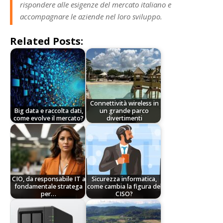
rispondere alle esigenze del mercato italiano e
accompagnare le aziende nel loro sviluppo.
Related Posts:
Connettività wireless in
Big data e raccolta dati,
un grande parco
come evolve il mercato?
divertimenti
CIO, da responsabile IT a
Sicurezza informatica,
fondamentale stratega
come cambia la figura del
per…
CISO?