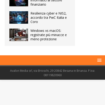
informatici al settore
finanziario
Resilienza cyber e NIS2,
accordo tra PwC Italia e
Coro
Windows vs macOS:
registrate più minacce e
meno protezione
Avalon Media srl, via Brioschi, 29 20842 Besana in Brianza. P.Iva:
08119820960