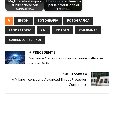
Migliorare la stampa a
Un nuovo stabilimento
sublimazione con
per la produzione di
SureColor…
testine…
EPSON
FOTOGRAFIA
FOTOGRAFICA
LABORATORIO
PMI
ROTOLO
STAMPANTE
SURECOLOR SC-P400
PRECEDENTE
Verizon e Cisco, una nuova soluzione software-
defined WAN
SUCCESSIVO
A Milano il convegno Advanced Threat Protection
Conference