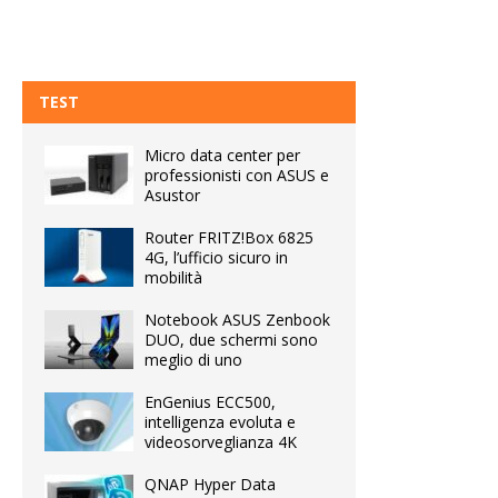
TEST
Micro data center per
professionisti con ASUS e
Asustor
Router FRITZ!Box 6825
4G, l’ufficio sicuro in
mobilità
Notebook ASUS Zenbook
DUO, due schermi sono
meglio di uno
EnGenius ECC500,
intelligenza evoluta e
videosorveglianza 4K
QNAP Hyper Data