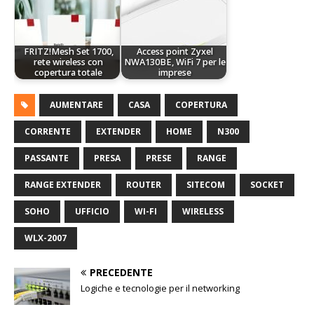
FRITZ!Mesh Set 1700,
Access point Zyxel
rete wireless con
NWA130BE, WiFi 7 per le
copertura totale
imprese
AUMENTARE
CASA
COPERTURA
CORRENTE
EXTENDER
HOME
N300
PASSANTE
PRESA
PRESE
RANGE
RANGE EXTENDER
ROUTER
SITECOM
SOCKET
SOHO
UFFICIO
WI-FI
WIRELESS
WLX-2007
PRECEDENTE
Logiche e tecnologie per il networking