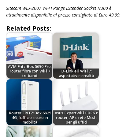
Sitecom WLX-2007 Wi-Fi Range Extender Socket N300 è
attualmente disponibile al prezzo consigliato di Euro 49,99.
Related Posts:
AVM Fritz!Box 5690 Pro,
router fibra con WiFi 7
D-Link e il WiFi 7:
tri-band
aspettative e realtà
Router FRITZ!Box 6825
Asus ExpertWiFi EBR63:
4G, l’ufficio sicuro in
router, AP e rete Mesh
mobilità
per gli uffici