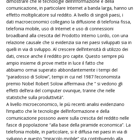
dimostrare che le tecnologie dell’informazione e della
comunicazione, in particolare Internet a banda larga, hanno un
effetto moltiplicatore sul reddito. A livello di singoli paesi, i
dati macroeconomici collegano la diffusione di telefonia fissa,
telefonia mobile, uso di Internet e uso di connessioni
broadband alla crescita del Prodotto Interno Lordo, con una
relazione causale che si evidenzia sia nei paesi sviluppati sia in
quelli in via di sviluppo. Al crescere dell’intensità di utilizzo dei
dati, cresce anche il reddito pro capite. Questo sempre più
ampio insieme di prove mette in luce il fatto che
abbiamo ormai superato abbondantemente i tempi del
“paradosso di Solow”, tempi in cui nel 1987 l’economista
premio Nobel Robert Solow affermava che ” si vedono gli
effetti dell’era del computer ovunque, tranne che nelle
statistiche sulla produttività”.
A livello microeconomico, le più recenti analisi evidenziano
l’impatto che le tecnologie dell’informazione e della
comunicazione possono avere sulla crescita del reddito nelle
fasce di popolazione “alla base della piramide economica”. La
telefonia mobile, in particolare, si è diffusa nei paesi in via di
sviluppo e questo “miracolo mobile” sta contribuendo alla