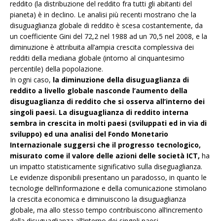
reddito (la distribuzione del reddito fra tutti gli abitanti del
pianeta) è in declino. Le analisi più recenti mostrano che la
disuguaglianza globale di reddito è scesa costantemente, da
un coefficiente Gini del 72,2 nel 1988 ad un 70,5 nel 2008, e la
diminuzione è attribuita all’ampia crescita complessiva dei
redditi della mediana globale (intorno al cinquantesimo
percentile) della popolazione.
In ogni caso,
la diminuzione della disuguaglianza di
reddito a livello globale nasconde l’aumento della
disuguaglianza di reddito che si osserva all’interno dei
singoli paesi. La disuguaglianza di reddito interna
sembra in crescita in molti paesi (sviluppati ed in via di
sviluppo) ed una analisi del Fondo Monetario
Internazionale suggersi che il progresso tecnologico,
misurato come il valore delle azioni delle società ICT,
ha
un impatto statisticamente significativo sulla diseguaglianza.
Le evidenze disponibili presentano un paradosso, in quanto le
tecnologie dell’informazione e della comunicazione stimolano
la crescita economica e diminuiscono la disuguaglianza
globale, ma allo stesso tempo contribuiscono all’incremento
della disuguaglianza all’interno dei singoli paesi.