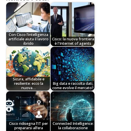
Con Cisco l’intelligenza
artificiale aiuta il lavoro
Cisco: la nuova frontiera
ibrido
è l'Internet of agents
Sicura, affidabile e
resiliente: ecco la
Big data e raccolta dati,
nuova…
come evolve il mercato?
Cisco ridisegna l’IT per
Connected Intelligence:
prepararsi all’era
la collaborazione