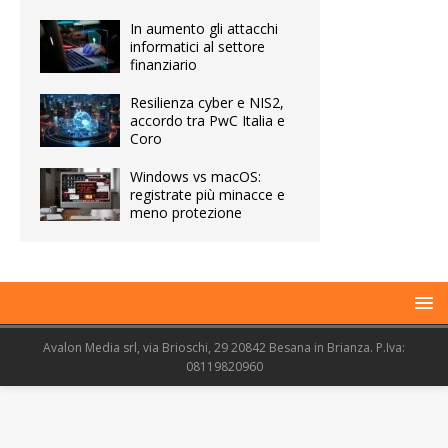
In aumento gli attacchi
informatici al settore
finanziario
Resilienza cyber e NIS2,
accordo tra PwC Italia e
Coro
Windows vs macOS:
registrate più minacce e
meno protezione
Avalon Media srl, via Brioschi, 29 20842 Besana in Brianza. P.Iva:
08119820960