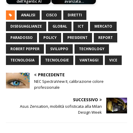
dell'Agentic AI
avanzata…
ANALISI
CISCO
DIRETTI
DISEGUAGLIANZE
GLOBAL
ICT
MERCATO
PARADOSSO
POLICY
PRESIDENT
REPORT
ROBERT PEPPER
SVILUPPO
TECHNOLOGY
TECNOLOGIA
TECNOLOGIE
VANTAGGI
VICE
PRECEDENTE
NEC SpectraView II, calibrazione colore
professionale
SUCCESSIVO
Asus Zensation, mobilità sofisticata alla Milan
Design Week