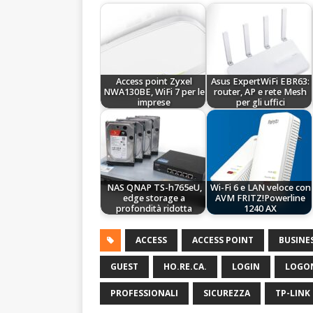
Access point Zyxel
Asus ExpertWiFi EBR63:
NWA130BE, WiFi 7 per le
router, AP e rete Mesh
imprese
per gli uffici
NAS QNAP TS-h765eU,
Wi-Fi 6 e LAN veloce con
edge storage a
AVM FRITZ!Powerline
profondità ridotta
1240 AX
ACCESS
ACCESS POINT
BUSINE
GUEST
HO.RE.CA.
LOGIN
LOGO
PROFESSIONALI
SICUREZZA
TP-LINK