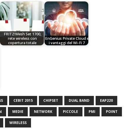
FRITZ!Mesh Set 1700,
rete wireless con
EnGenius Private Cloud e
copertura totale
i vantaggi del Wi-Fi 7
SS
CEBIT 2015
CHIPSET
DUAL BAND
EAP220
N
MEDIE
NETWORK
PICCOLE
PMI
POINT
WIRELESS