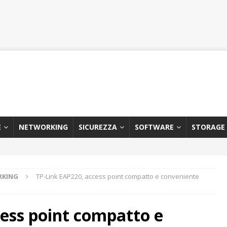
E
NETWORKING
SICUREZZA
SOFTWARE
STORAGE
RKING
TP-Link EAP220, access point compatto e conveniente
cess point compatto e