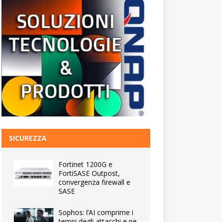
SICUREZZA
Fortinet 1200G e
FortiSASE Outpost,
convergenza firewall e
SASE
Sophos: l’AI comprime i
tempi degli attacchi e ne