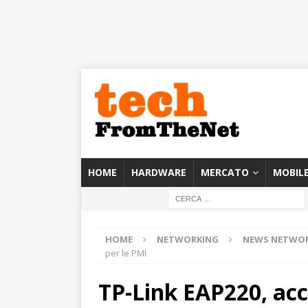
HOME
HARDWARE
MERCATO
MOBIL
HOME
NETWORKING
NEWS NETWO
per le PMI
TP-Link EAP220, ac