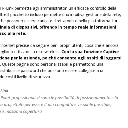
i TP-Link permette agli amministratori un efficace controllo della
ltre il pacchetto incluso permette una intuitiva gestione della rete,
i che possono essere caricate direttamente nella piattaforma.
La
inaia di dispositivi, offrendo in tempo reale informazioni
so alla rete.
nternet precise da seguire per i propri utenti, cosa che è ancora
ogliono utilizzare la rete wireless.
Con la sua funzione Captive
ione per le aziende, poiché consente agli ospiti di loggarsi
.
Queste pagine sono personalizzabili e permettono una
l distribuisce password che possono essere collegate a un
così il livello di sicurezza.
Link
s Point professionali vi sono le possibilità di posizionamento e la
tata progettato per essere il più compatta e versatile possibile,
ne e massima copertura.