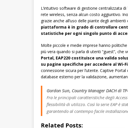
L’intuitivo software di gestione centralizzata d
rete wireless, senza alcun costo aggiuntivo. Ino
grazie anche all’uso delle piante degli ambient
piattaforma è in grado di controllare cent
statistiche per ogni singolo punto di acces
Molte piccole e medie imprese hanno politiche I
più vera quando si parla di utenti “guest”, che v
Portal, EAP220 costituisce una valida soluz
su pagine specifiche per accedere al Wi-Fi
connessione sicura per l’utente. Captive Porta
database esterno per la validazione, aumentando 
Gordon Sun, Country Manager DACH di TP-
Fra le principali caratteristiche degli Acces
flessibilità di utilizzo. Così la serie EAP è s
garantendo al contempo facile installazio
Related Posts: